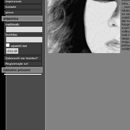
svemi
impressum
mira..
kontakt
...ne
nikak
press
se sl
uvije
prijavnica
bilo k
nadimak:
fotogr
znam 
veliku
lozinka:
mali r
njega 
mogu.
jedno
upamti me
ozbilj
Zaboravili ste lozinku?
Registrirajte se!
trenutno prisutni: