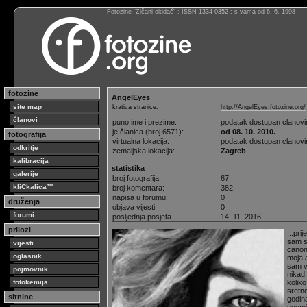
Fotozine “Žičani okidač” : ISSN 1334-0352 : s vama od 6. 6. 1998
fotozine
AngelEyes
site map
kratica stranice:
http://AngelEyes.fotozine.org/
članovi
puno ime i prezime:
podatak dostupan clanov
je članica (broj 6571):
od 08. 10. 2010.
fotografija
virtualna lokacija:
podatak dostupan clanov
odkritje
zemaljska lokacija:
Zagreb
kalibracija
statistika
galerije
broj fotografija:
67
kliCkalica™
broj komentara:
382
napisa u forumu:
0
druženja
objava vijesti:
0
forumi
posljednja posjeta
14. 11. 2016.
prilozi
...pri
sam s
vijesti
canon
oglasnik
moja a
sam vo
pojmovnik
nikad
fotokemija
koliko
sretno
sitnine
godina