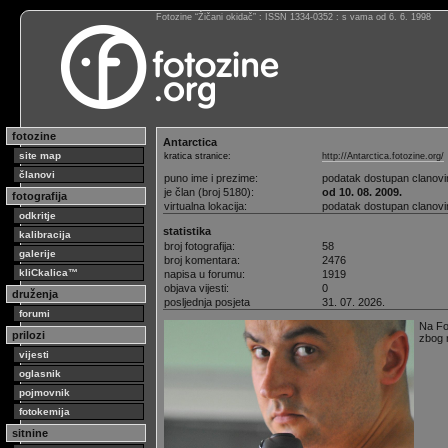
Fotozine “Žičani okidač” : ISSN 1334-0352 : s vama od 6. 6. 1998
fotozine
Antarctica
site map
kratica stranice:
http://Antarctica.fotozine.org/
članovi
puno ime i prezime:
podatak dostupan clanov
je član (broj 5180):
od 10. 08. 2009.
fotografija
virtualna lokacija:
podatak dostupan clanov
odkritje
statistika
kalibracija
broj fotografija:
58
galerije
broj komentara:
2476
kliCkalica™
napisa u forumu:
1919
objava vijesti:
0
druženja
posljednja posjeta
31. 07. 2026.
forumi
Na Fo
prilozi
zbog 
vijesti
oglasnik
pojmovnik
fotokemija
sitnine