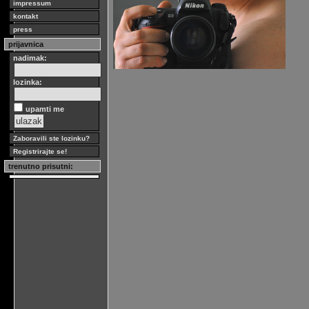
impressum
kontakt
press
prijavnica
nadimak:
lozinka:
upamti me
Zaboravili ste lozinku?
Registrirajte se!
trenutno prisutni: