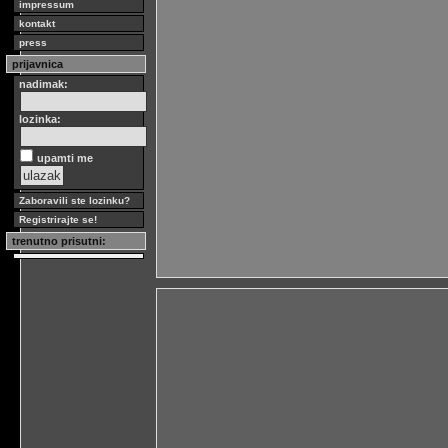
impressum
kontakt
press
prijavnica
nadimak:
lozinka:
upamti me
Zaboravili ste lozinku?
Registrirajte se!
trenutno prisutni: