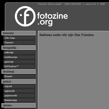
Fotozine “Žičani okidač” : ISSN 1334-0352 : s vama od 6. 6. 1998
fotozine
Izabrana osoba više nije član Fotozina
site map
članovi
fotografija
odkritje
kalibracija
galerije
kliCkalica™
druženja
forumi
prilozi
vijesti
oglasnik
pojmovnik
fotokemija
sitnine