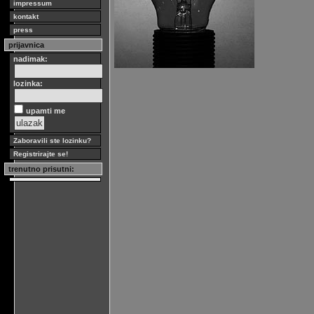
impressum
kontakt
press
prijavnica
nadimak:
lozinka:
upamti me
Zaboravili ste lozinku?
Registrirajte se!
trenutno prisutni: