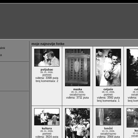
moje najnovije fotke
link
ma
poljubac
28. 01. 2006.
portreti
viđena: 3398 puta
broj komentara: 2
maska
cvijeće
cv
28. 01. 2006.
28. 01. 2006.
28. 0
ostalo/razno
portreti
ostal
viđena: 3711 puta
viđena: 3592 puta
viđena:
broj komentara: 1
broj ko
kultura
lonćić
ku
28. 01. 2006.
10. 01. 2006.
portreti
ostalo/razno
10. 0
ostal
viđena: 3624 puta
viđena: 3564 puta