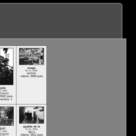
snaga
28. 01. 2006.
portreti
viđena: 3609 puta
ijeće
1. 2006.
o/razno
 3842 puta
mentara: 1
upalite mi tv
žiš?
10. 01. 2006.
1. 2006.
djeca
o/razno
viđena: 3912 puta