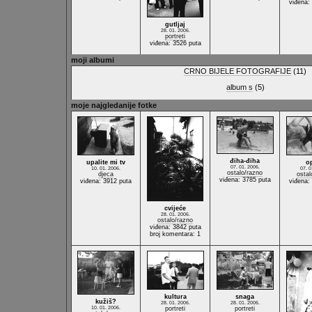
viđena:
gutljaj
28. 01. 2006.
portreti
viđena: 3526 puta
moji albumi
CRNO BIJELE FOTOGRAFIJE
(11)
album s
(5)
moje najgledanije fotke
điha-điha
upalite mi tv
op
07. 01. 2006.
10. 01. 2006.
07. 0
ostalo/razno
djeca
ostal
viđena: 3785 puta
viđena: 3912 puta
viđena:
cvijeće
28. 01. 2006.
ostalo/razno
viđena: 3842 puta
broj komentara: 1
kultura
snaga
kužiš?
28. 01. 2006.
28. 01. 2006.
10. 01. 2006.
portreti
portreti