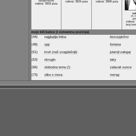
ostalo/razno
viđena: 3624 puta
viđena: 3609 puta
viđena: 3654 puta
cv
28. 0
por
viđena:
broj ko
moje kliCkalice (i ostvarena pozicija)
(44)
najgluplja fotka
:
bezuspješno
(48)
sjaj
:
fontana
(51)
kruh (naš svagdašnjii)
:
jutarnji zalogaj
(53)
okruglo
:
taky
(66)
slobodna tema (!)
:
zalazak sunca
(73)
slike s mora
:
merag