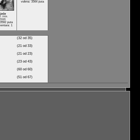
viđena: 3564 puta
ijeće
1. 2006.
treti
 3592 puta
mentara: 1
(32 od 35)
(21 od 33)
(21 od 23)
(23 od 43)
(60 od 60)
(51 od 67)