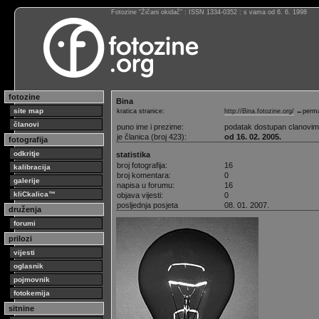
Fotozine “Žičani okidač” : ISSN 1334-0352 : s vama od 6. 6. 1998
fotozine
Bina
site map
kratica stranice:
http://Bina.fotozine.org/
←perma
članovi
puno ime i prezime:
podatak dostupan clanovi
je članica (broj 423):
od 16. 02. 2005.
fotografija
odkritje
statistika
broj fotografija:
16
kalibracija
broj komentara:
0
galerije
napisa u forumu:
16
kliCkalica™
objava vijesti:
0
posljednja posjeta
08. 01. 2007.
druženja
forumi
prilozi
vijesti
oglasnik
pojmovnik
fotokemija
sitnine