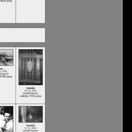
 3654 puta
a...
1. 2006.
o/razno
 3785 puta
maska
28. 01. 2006.
ostalo/razno
viđena: 3711 puta
lonćić
10. 01. 2006.
ostalo/razno