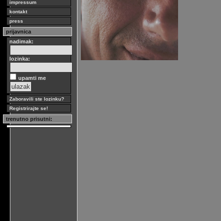
impressum
kontakt
press
prijavnica
nadimak:
lozinka:
upamti me
Zaboravili ste lozinku?
Registrirajte se!
trenutno prisutni: