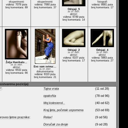
eksperimenti
eksperimenti
fotografi
viđena: 7079 puta
viđena: 7060 puta
viđena: 6681 puta
broj komentara: 89
broj komentara: 37
broj komentara: 17
Odsjaji_5
20. 07. 2007.
aktovi
viđena: 6749 puta
broj komentara: 14
Odsjaji_2
Odsjaji_4
16. 07. 2007.
19. 07. 2007.
aktovi
aktovi
viđena: 6107 puta
viđena: 5883 puta
broj komentara: 17
broj komentara: 27
Želja Hanibalo…
19. 10. 2007.
Evo vam svima:…
aktovi
16. 07. 2007.
viđena: 6532 puta
dokumentarna
broj komentara: 66
viđena: 6110 puta
broj komentara: 21
 ostvarena pozicija)
o"
:
Tajna vrata
(11 od 28)
opakoNa
(78 od 96)
Moj kolesterol...
(40 od 62)
Kraj ljeta, početak uspomena
(53 od 69)
roveo ljetne praznike
:
Relax!
(9 od 56)
Doručak za dvoje
(9 od 28)