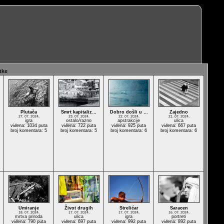
tke
Plutača
Smrt kapitaliz…
Dobro došli u …
Zajedno
27. 07. 2024.
23. 07. 2024.
22. 07. 2024.
21. 07. 2024.
igra
ostalo/razno
apstrakcije
ulica
viđena: 1034 puta
viđena: 722 puta
viđena: 925 puta
viđena: 667 puta
broj komentara: 5
broj komentara: 5
broj komentara: 6
broj komentara: 6
Umiranje
Život drugih
Strelićar
Saracen
18. 07. 2024.
17. 07. 2024.
17. 07. 2024.
16. 07. 2024.
mrtva priroda
ulica
igra
portreti
viđena: 790 puta
viđena: 697 puta
viđena: 992 puta
viđena: 892 puta