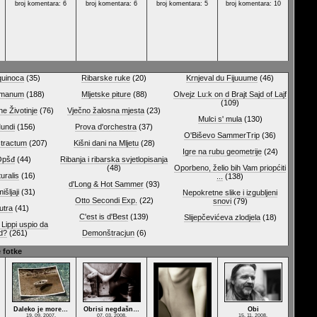
broj komentara: 6
broj komentara: 6
broj komentara: 5
broj komentara: 10
quinoca
(35)
Ribarske ruke
(20)
Krnjeval du Fijuuume
(46)
umanum
(188)
Mljetske piture
(88)
Olvejz Lu:k on d Brajt Sajd of Lajf
(109)
e Životinje
(76)
Vječno žalosna mjesta
(23)
Mulci s' mula
(130)
undi
(156)
Prova d'orchestra
(37)
O'Biševo SammerTrip
(36)
stractum
(207)
Kišni dani na Mljetu
(28)
Igre na rubu geometrije
(24)
Opšđ
(44)
Ribanja i ribarska svjetlopisanja
(48)
Oporbeno, želio bih Vam priopćiti
uralis
(16)
...
(138)
d'Long & Hot Sammer
(93)
išljaji
(31)
Nepokretne slike i izgubljeni
Otto Secondi Exp.
(22)
snovi
(79)
utra
(41)
C'est is d'Best
(139)
Slijepčevićeva zlodjela
(18)
Lippi uspio da
ad?
(261)
Demonštracjun
(6)
 fotke
Daleko je more…
Obrisi negdašn…
Obi
19. 09. 2007.
07. 03. 2008.
15. 11. 2008.