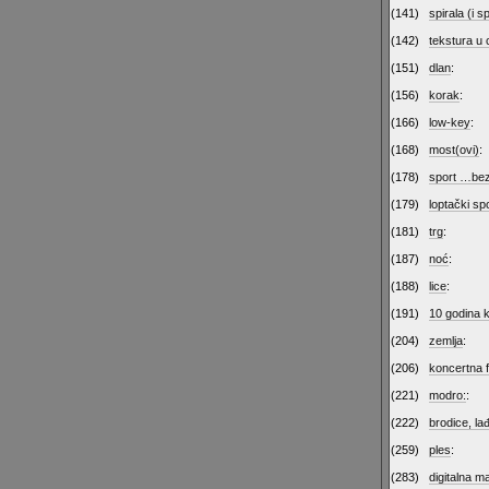
(141)
spirala (i sp
(142)
tekstura u 
(151)
dlan
:
(156)
korak
:
(166)
low-key
:
(168)
most(ovi)
:
(178)
sport …bez 
(179)
loptački sp
(181)
trg
:
(187)
noć
:
(188)
lice
:
(191)
10 godina k
(204)
zemlja
:
(206)
koncertna f
(221)
modro:
:
(222)
brodice, l
(259)
ples
:
(283)
digitalna m