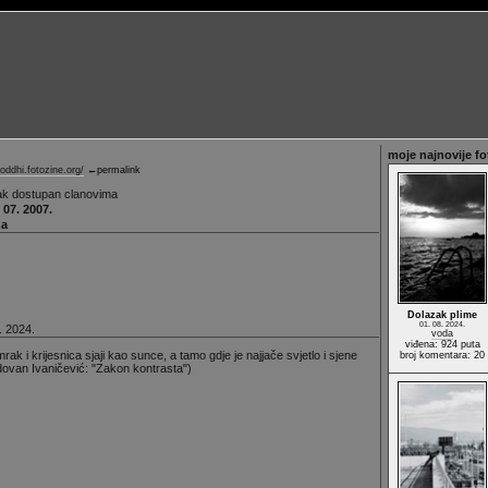
moje najnovije fo
Boddhi.fotozine.org/
←permalink
ak dostupan clanovima
 07. 2007.
za
Dolazak plime
01. 08. 2024.
. 2024.
voda
viđena: 924 puta
rak i krijesnica sjaji kao sunce, a tamo gdje je najjače svjetlo i sjene
broj komentara: 20
dovan Ivaničević: "Zakon kontrasta")