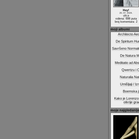
Hey!
20. 07. 2024.
ulica
viđena: 698 puta
broj komentara: 2
moji albumi
Architecto Ae
De Spiritum H
Savršeno Normaln
De Natura M
Meditatio ad Ab
Qwertzu i 
Naturalia Nat
Umišljaji / Izm
Boemska j
Kako je Lorenzo 
otkrije gr
moje najgledanije