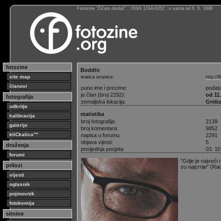
Fotozine “Žičani okidač” : ISSN 1334-0352 : s vama od 6. 6. 1998
fotozine
Boddhi
site map
kratica stranice:
http://
članovi
puno ime i prezime:
podat
je član (broj 2292):
od 11.
fotografija
zemaljska lokacija:
Greb
odkritje
statistika
kalibracija
broj fotografija:
2139
galerije
broj komentara:
9852
kliCkalica™
napisa u forumu:
2291
objava vijesti:
5
druženja
posljednja posjeta
03. 10
forumi
"Gdje je najveći m
prilozi
su najcrnje" (Ra
vijesti
oglasnik
pojmovnik
fotokemija
sitnine