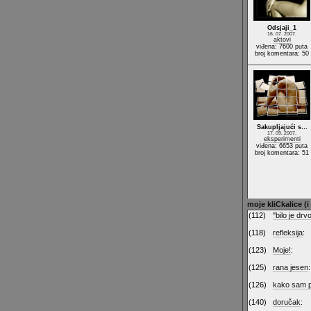
Odsjaji_1
16. 07. 2007.
aktovi
viđena: 7600 puta
broj komentara: 50
Sakupljajući s…
17. 09. 2007.
eksperimenti
viđena: 6653 puta
broj komentara: 51
moje kliCkalice (i
(112)
"bilo je drv
(118)
refleksija
:
(123)
Moje!
:
(125)
rana jesen
:
(126)
kako sam p
(140)
doručak
: