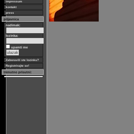
impressum
kontakt
press
prijavnica
nadimak:
lozinka:
upamti me
Zaboravili ste lozinku?
Registrirajte se!
trenutno prisutni: