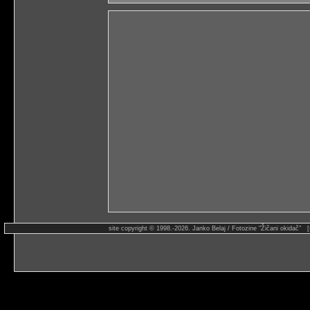
site copyright © 1998.-2026. Janko Belaj / Fotozine "Žičani okidač" 