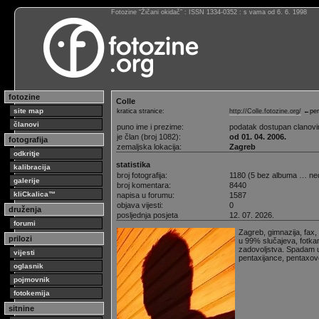
Fotozine “Žičani okidač” : ISSN 1334-0352 : s vama od 6. 6. 1998
fotozine
Colle
site map
kratica stranice:
http://Colle.fotozine.org/
←per
članovi
puno ime i prezime:
podatak dostupan clanov
je član (broj 1082):
od 01. 04. 2006.
fotografija
zemaljska lokacija:
Zagreb
odkritje
statistika
kalibracija
broj fotografija:
1180 (5 bez albuma … ne
galerije
broj komentara:
8440
kliCkalica™
napisa u forumu:
1587
objava vijesti:
0
druženja
posljednja posjeta
12. 07. 2026.
forumi
Zagreb, gimnazija, fax, 
prilozi
u 99% slučajeva, fotkam
zadovoljstva. Spadam u
vijesti
pentaxijance, pentaxovce
oglasnik
pojmovnik
fotokemija
sitnine