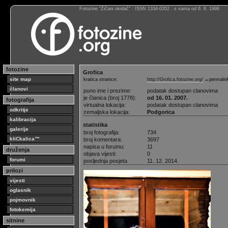
Fotozine “Žičani okidač” : ISSN 1334-0352 : s vama od 6. 6. 1998
fotozine
Grofica
site map
kratica stranice:
http://Grofica.fotozine.org/
←permalin
članovi
puno ime i prezime:
podatak dostupan clanovima
je članica (broj 1778):
od 16. 01. 2007.
fotografija
virtualna lokacija:
podatak dostupan clanovima
odkritje
zemaljska lokacija:
Podgorica
kalibracija
statistika
galerije
broj fotografija:
734
kliCkalica™
broj komentara:
3697
napisa u forumu:
11
druženja
objava vijesti:
0
forumi
posljednja posjeta
11. 12. 2014.
prilozi
vijesti
oglasnik
pojmovnik
fotokemija
sitnine