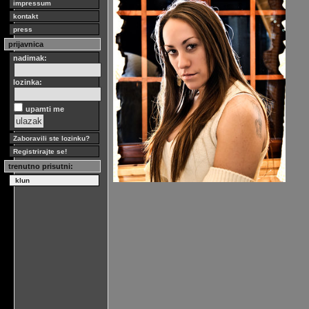
impressum
kontakt
press
prijavnica
nadimak:
lozinka:
upamti me
Zaboravili ste lozinku?
Registrirajte se!
trenutno prisutni:
klun