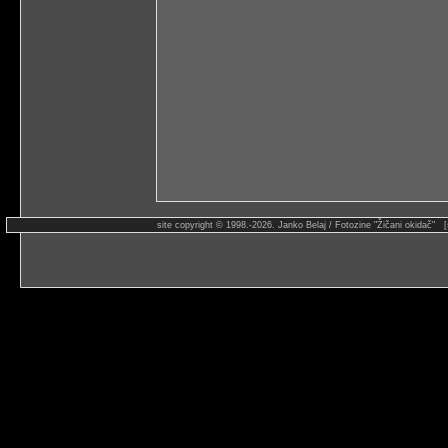
site copyright © 1998.-2026. Janko Belaj / Fotozine "Žičani okidač" 