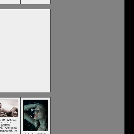
o. br. 126703)
25. 01. 2008.
portreti
na: 7269 puta
 komentara: 26