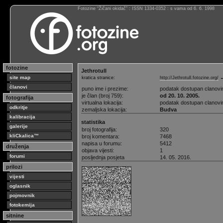
Fotozine “Žičani okidač” : ISSN 1334-0352 : s vama od 6. 6. 1998
fotozine
Jethrotull
site map
kratica stranice:
http://Jethrotull.fotozine.org/
←
članovi
puno ime i prezime:
podatak dostupan clanov
je član (broj 759):
od 20. 10. 2005.
fotografija
virtualna lokacija:
podatak dostupan clanov
odkritje
zemaljska lokacija:
Budva
kalibracija
statistika
galerije
broj fotografija:
320
kliCkalica™
broj komentara:
7468
napisa u forumu:
5412
druženja
objava vijesti:
1
forumi
posljednja posjeta
14. 05. 2016.
prilozi
vijesti
oglasnik
pojmovnik
fotokemija
sitnine