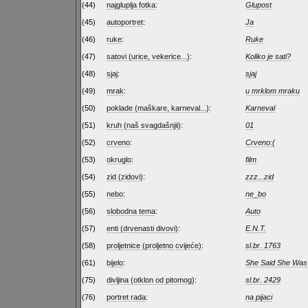
(44)
najgluplja fotka
:
Glupost
(45)
autoportret
:
Ja
(46)
ruke
:
Ruke
(47)
satovi (urice, vekerice...)
:
Koliko je sati?
(48)
sjaj
:
sjaj
(49)
mrak
:
u mrklom mraku
(50)
poklade (maškare, karneval...)
:
Karneval
(51)
kruh (naš svagdašnjii)
:
01
(52)
crveno
:
Crveno:(
(53)
okruglo
:
film
(54)
zid (zidovi)
:
zzz...zid
(55)
nebo
:
ne_bo
(56)
slobodna tema
:
Auto
(57)
enti (drvenasti divovi)
:
E.N.T.
(58)
proljetnice (proljetno cvijeće)
:
sl.br. 1763
(61)
bijelo
:
She Said She Was
(75)
divljina (otklon od pitomog)
:
sl.br. 2429
(76)
portret rada
:
na pijaci