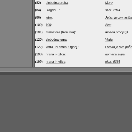
(82)
slobodna proba
:
Mare
(84)
Blagdni…
:
sl.br. 2914
(86)
jutro
:
Jutarnja gimnastik
(100)
100
:
Sine
(101)
atmosfera (trenutka)
:
mozda prodje:))
(120)
slobodna tema
:
Voda
(122)
Vatra. PLamen. Oganj.
:
Ovako je sve poče
(198)
hrana i - žlica
:
domaca supa
(199)
hrana i - vilica
:
sl.br. 9366