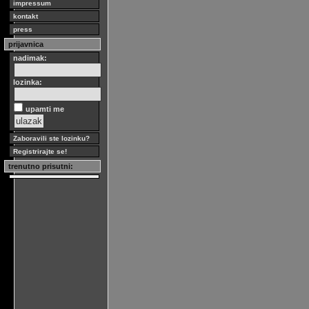
impressum
kontakt
press
prijavnica
nadimak:
lozinka:
upamti me
Zaboravili ste lozinku?
Registrirajte se!
trenutno prisutni: