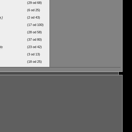
(29 od 68)
(6 od 25)
a:)
(2 od 43)
(17 od 100)
(28 od 58)
(37 od 80)
lo
(23 od 42)
(3 od 13)
(18 od 25)