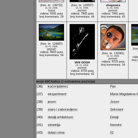
(foto. br. 139732)
(foto. br. 126557)
chegevara
12. 03. 2008.
24. 01. 2008.
11. 03. 2008.
hrana
portreti
portreti
viđena: 8191 puta
viđena: 7845 puta
viđena: 7441 puta
broj komentara: 29
broj komentara: 44
broj komentara: 43
(foto. br. 124897)
18. 01. 2008.
(fot
pejzaži
viđena: 6923 puta
(foto. br. 132061)
broj komentara: 54
15. 02. 2008.
viđe
portreti
broj
viđena: 6725 puta
VAN GOGH
broj komentara: 34
02. 01. 2008.
portreti
viđena: 6753 puta
broj komentara: 62
moje kliCkalice (i ostvarena pozicija)
(36)
kućni ljubimci
:
Pas
(37)
eksperiment
:
Maria Magdalena M
(38)
jesen
:
Jesen
(39)
staro i zaboravljeno
:
Sekstant
(40)
detalji arhitekture
:
Detalj
(41)
simetrija
:
Neonke
(43)
dolazi zima
:
01