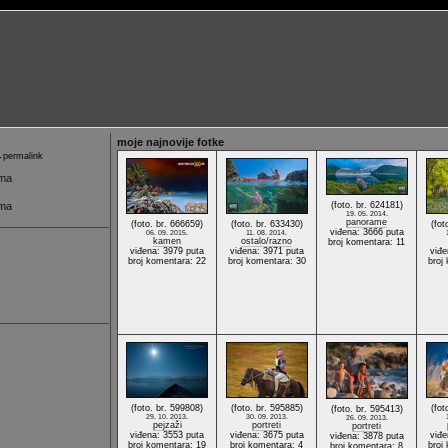
moje najnovije fotke
permalink
ima
ima
(foto. br. 624181)
19. 05. 2014.
panorame
(foto. br. 666659)
(foto. br. 633430)
(fot
viđena: 3666 puta
06. 09. 2015.
11. 08. 2014.
kamen
ostalo/razno
broj komentara: 11
viđena: 3979 puta
viđena: 3971 puta
viđe
broj komentara: 22
broj komentara: 30
broj
(foto. br. 599808)
(foto. br. 595885)
(fot
(foto. br. 595413)
29. 10. 2013.
30. 09. 2013.
26. 09. 2013.
pejzaži
portreti
portreti
viđena: 3553 puta
viđena: 3675 puta
viđe
viđena: 3878 puta
broj komentara: 19
broj komentara: 4
broj
broj komentara: 8