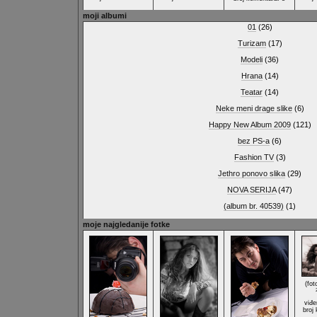
moji albumi
01
(26)
Turizam
(17)
Modeli
(36)
Hrana
(14)
Teatar
(14)
Neke meni drage slike
(6)
Happy New Album 2009
(121)
bez PS-a
(6)
Fashion TV
(3)
Jethro ponovo slika
(29)
NOVA SERIJA
(47)
(album br. 40539)
(1)
moje najgledanije fotke
(fot
viđe
broj