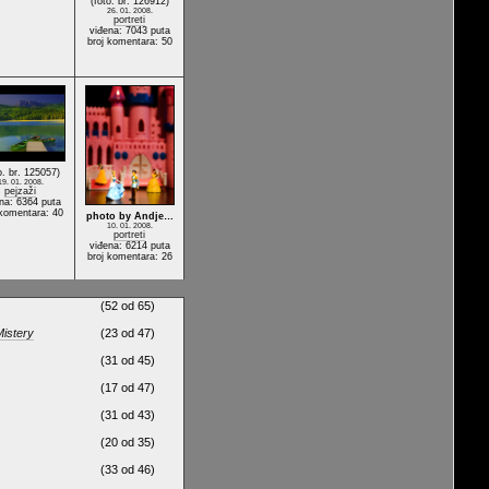
(foto. br. 126912)
26. 01. 2008.
portreti
viđena: 7043 puta
broj komentara: 50
o. br. 125057)
19. 01. 2008.
pejzaži
na: 6364 puta
 komentara: 40
photo by Andje…
10. 01. 2008.
portreti
viđena: 6214 puta
broj komentara: 26
(52 od 65)
istery
(23 od 47)
(31 od 45)
(17 od 47)
(31 od 43)
(20 od 35)
(33 od 46)