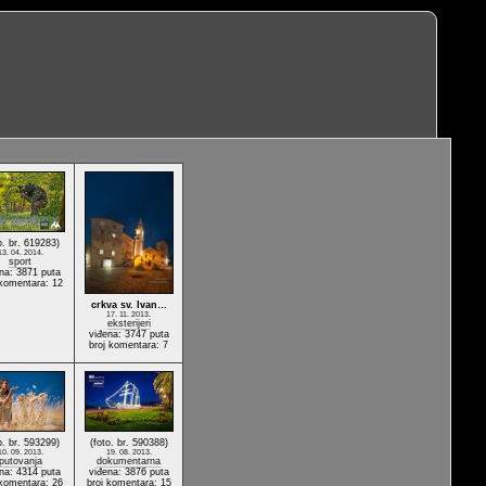
o. br. 619283)
13. 04. 2014.
sport
na: 3871 puta
 komentara: 12
crkva sv. Ivan…
17. 11. 2013.
eksterijeri
viđena: 3747 puta
broj komentara: 7
o. br. 593299)
(foto. br. 590388)
10. 09. 2013.
19. 08. 2013.
putovanja
dokumentarna
na: 4314 puta
viđena: 3876 puta
 komentara: 26
broj komentara: 15