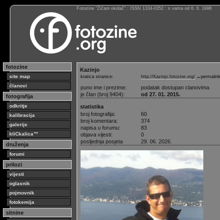
Fotozine “Žičani okidač” : ISSN 1334-0352 : s vama od 6. 6. 1998
fotozine
Kazinjo
site map
kratica stranice:
http://Kazinjo.fotozine.org/
←permalin
članovi
puno ime i prezime:
podatak dostupan clanovima
je član (broj 9404):
od 27. 01. 2015.
fotografija
odkritje
statistika
broj fotografija:
60
kalibracija
broj komentara:
374
galerije
napisa u forumu:
83
kliCkalica™
objava vijesti:
0
posljednja posjeta
29. 06. 2026.
druženja
forumi
prilozi
vijesti
oglasnik
pojmovnik
fotokemija
sitnine