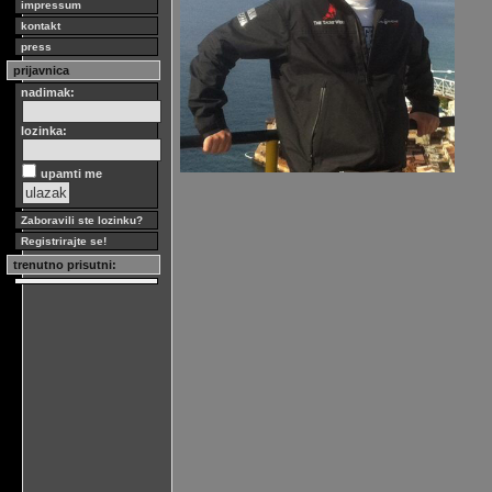
impressum
kontakt
press
prijavnica
nadimak:
lozinka:
upamti me
Zaboravili ste lozinku?
Registrirajte se!
trenutno prisutni: