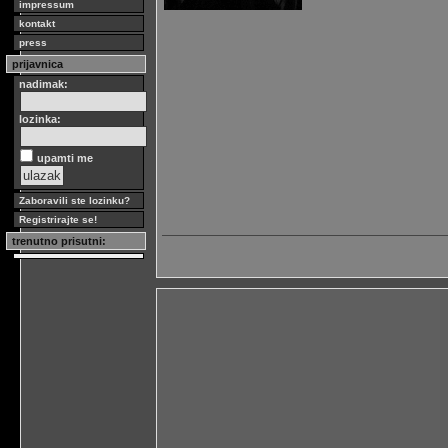
impressum
kontakt
press
prijavnica
nadimak:
lozinka:
upamti me
Zaboravili ste lozinku?
Registrirajte se!
trenutno prisutni: