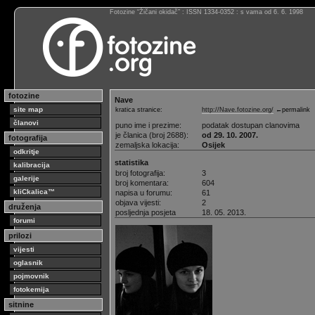
Fotozine “Žičani okidač” : ISSN 1334-0352 : s vama od 6. 6. 1998
fotozine
Nave
site map
kratica stranice:
http://Nave.fotozine.org/
←permalink
članovi
puno ime i prezime:
podatak dostupan clanovima
je članica (broj 2688):
od 29. 10. 2007.
fotografija
zemaljska lokacija:
Osijek
odkritje
statistika
kalibracija
broj fotografija:
3
galerije
broj komentara:
604
kliCkalica™
napisa u forumu:
61
objava vijesti:
2
druženja
posljednja posjeta
18. 05. 2013.
forumi
prilozi
vijesti
oglasnik
pojmovnik
fotokemija
sitnine