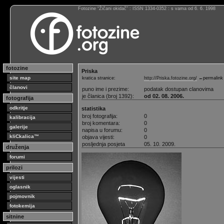
Fotozine “Žičani okidač” : ISSN 1334-0352 : s vama od 6. 6. 1998
fotozine
Priska
site map
kratica stranice:
http://Priska.fotozine.org/
←permalink
članovi
puno ime i prezime:
podatak dostupan clanovima
je članica (broj 1392):
od 02. 08. 2006.
fotografija
odkritje
statistika
broj fotografija:
0
kalibracija
broj komentara:
0
galerije
napisa u forumu:
0
kliCkalica™
objava vijesti:
0
posljednja posjeta
05. 10. 2009.
druženja
forumi
prilozi
vijesti
oglasnik
pojmovnik
fotokemija
sitnine