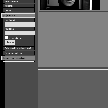
impressum
kontakt
press
prijavnica
nadimak:
lozinka:
upamti me
Zaboravili ste lozinku?
Registrirajte se!
trenutno prisutni: