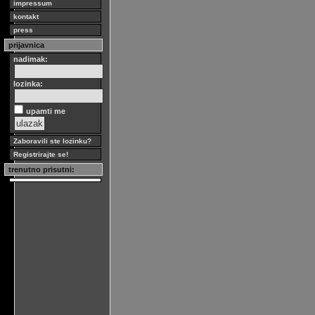
impressum
kontakt
press
prijavnica
nadimak:
lozinka:
upamti me
Zaboravili ste lozinku?
Registrirajte se!
trenutno prisutni: