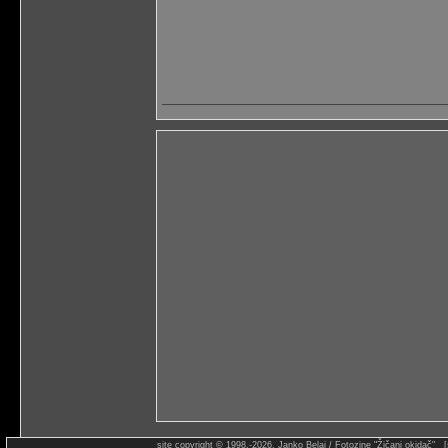
site copyright © 1998.-2026. Janko Belaj / Fotozine "Žičani okidač" 