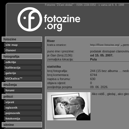
Fotozine “Žičani okidač” : ISSN 1334-0352 : s vama od 6. 6. 1998
fotozine
River
site map
kratica stranice:
http://River.fotozine.org/
←perma
članovi
puno ime i prezime:
podatak dostupan clanovim
je član (broj 2136):
od 15. 05. 2007.
fotografija
zemaljska lokacija:
Pula
odkritje
statistika
kalibracija
broj fotografija:
244 (15 bez albuma … ned
galerije
broj komentara:
6744
kliCkalica™
napisa u forumu:
630
objava vijesti:
0
druženja
posljednja posjeta
09. 06. 2026.
forumi
Ako vidiš , gledaj , ako gl
prilozi
vijesti
oglasnik
pojmovnik
fotokemija
sitnine