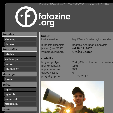
Fotozine “Žičani okidač” : ISSN 1334-0352 : s vama od 6. 6. 1998
fotozine
Robur
site map
kratica stranice:
http://Robur.fotozine.org/
←permalink
članovi
puno ime i prezime:
podatak dostupan clanovima
je član (broj 2835):
od 18. 12. 2007.
fotografija
zemaljska lokacija:
Otočac-Zagreb
odkritje
statistika
kalibracija
broj fotografija:
294 (22 bez albuma … nedostup
galerije
broj komentara:
1596
kliCkalica™
napisa u forumu:
349
objava vijesti:
0
druženja
posljednja posjeta
15. 05. 2017.
forumi
prilozi
vijesti
oglasnik
pojmovnik
fotokemija
sitnine