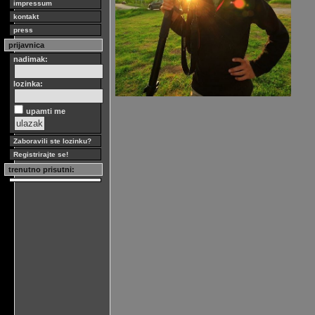
impressum
kontakt
press
prijavnica
nadimak:
lozinka:
upamti me
Zaboravili ste lozinku?
Registrirajte se!
trenutno prisutni: