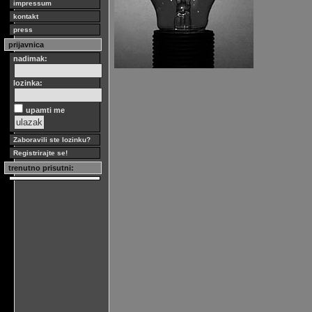
impressum
kontakt
press
prijavnica
nadimak:
lozinka:
upamti me
Zaboravili ste lozinku?
Registrirajte se!
trenutno prisutni: