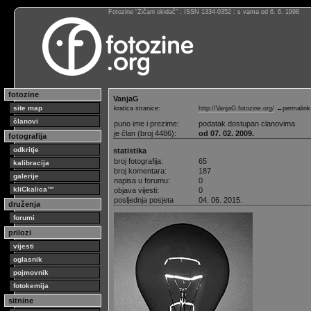
Fotozine “Žičani okidač” : ISSN 1334-0352 : s vama od 6. 6. 1998
fotozine
VanjaG
site map
kratica stranice:
http://VanjaG.fotozine.org/
←permalink
članovi
puno ime i prezime:
podatak dostupan clanovima
je član (broj 4486):
od 07. 02. 2009.
fotografija
odkritje
statistika
broj fotografija:
65
kalibracija
broj komentara:
187
galerije
napisa u forumu:
0
kliCkalica™
objava vijesti:
0
posljednja posjeta
04. 06. 2015.
druženja
forumi
prilozi
vijesti
oglasnik
pojmovnik
fotokemija
sitnine