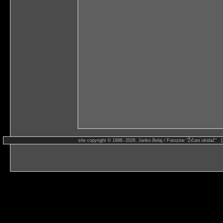
site copyright © 1998.-2026. Janko Belaj / Fotozine "Žičani okidač" 