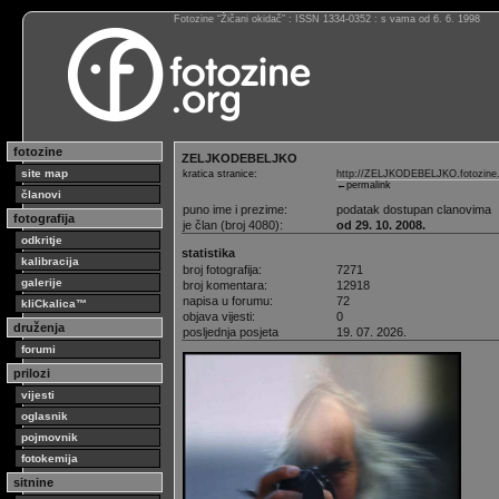
Fotozine “Žičani okidač” : ISSN 1334-0352 : s vama od 6. 6. 1998
fotozine
ZELJKODEBELJKO
site map
kratica stranice:
http://ZELJKODEBELJKO.fotozine.
←permalink
članovi
puno ime i prezime:
podatak dostupan clanovima
fotografija
je član (broj 4080):
od 29. 10. 2008.
odkritje
statistika
kalibracija
broj fotografija:
7271
galerije
broj komentara:
12918
napisa u forumu:
72
kliCkalica™
objava vijesti:
0
druženja
posljednja posjeta
19. 07. 2026.
forumi
prilozi
vijesti
oglasnik
pojmovnik
fotokemija
sitnine