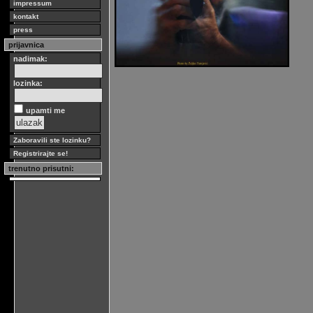
impressum
kontakt
press
prijavnica
nadimak:
lozinka:
upamti me
Zaboravili ste lozinku?
Registrirajte se!
trenutno prisutni: