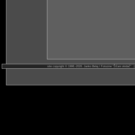
site copyright © 1998.-2026. Janko Belaj / Fotozine "Žičani okidač" 