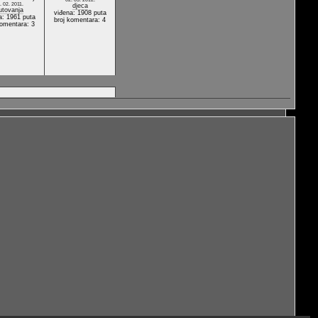
. 02. 2011.
djeca
utovanja
viđena: 1908 puta
a: 1961 puta
broj komentara: 4
komentara: 3