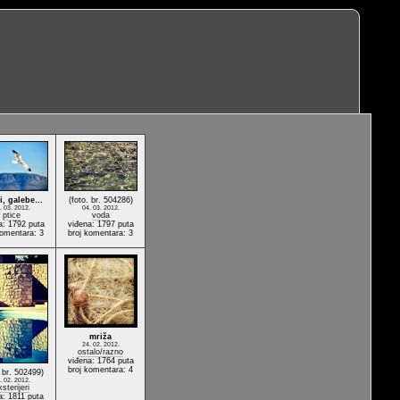
ti, galebe…
(foto. br. 504286)
. 03. 2012.
04. 03. 2012.
ptice
voda
a: 1792 puta
viđena: 1797 puta
komentara: 3
broj komentara: 3
mriža
24. 02. 2012.
ostalo/razno
viđena: 1764 puta
broj komentara: 4
. br. 502499)
. 02. 2012.
sterijeri
a: 1811 puta