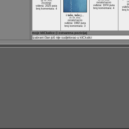
18. 02. 2011.
13
ostalo/razno
životinje
p
viđena: 1974 puta
viđena: 2025 puta
viđen
broj komentara: 4
broj komentara: 4
broj 
i teče, teče j…
19. 04. 2011.
ostalo/razno
viđena: 1992 puta
broj komentara: 3
moje kliCkalice (i ostvarena pozicija)
izabrani član još nije sudjelovao u
kliCkalici