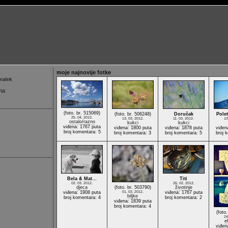
moje najnovije fotke
alink
ma
(foto. br. 515069)
(foto. br. 506248)
Doručak
Pole
25. 04. 2012.
13. 03. 2012.
11. 03. 2012.
10
ostalo/razno
kukci
kukci
viđena: 1767 puta
viđena: 1800 puta
viđena: 1878 puta
viđen
broj komentara: 5
broj komentara: 3
broj komentara: 5
broj 
Bela & Mat…
Titi
02. 03. 2012.
26. 02. 2012.
djeca
(foto. br. 503790)
životinje
viđena: 1908 puta
01. 03. 2012.
viđena: 1767 puta
biljke
broj komentara: 4
broj komentara: 2
viđena: 1839 puta
broj komentara: 4
(foto
24
ek
viđen