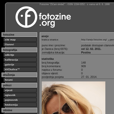
Fotozine “Žičani okidač” : ISSN 1334-0352 : s vama od 6. 6. 1998
fotozine
anejv
site map
kratica stranice:
http://anejv.fotozine.org/
←perm
članovi
puno ime i prezime:
podatak dostupan clanovi
je članica (broj 6976):
od 12. 02. 2011.
fotografija
zemaljska lokacija:
Postira
odkritje
statistika
kalibracija
broj fotografija:
148
galerije
broj komentara:
909
kliCkalica™
napisa u forumu:
0
objava vijesti:
0
druženja
posljednja posjeta
27. 01. 2014.
forumi
prilozi
vijesti
oglasnik
pojmovnik
fotokemija
sitnine