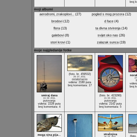
broj 
moji albumi
aerodromi, zrakoplovi...
(27)
pogled s mog prozora
(12)
brodovi
(12)
d face
(4)
flora
(13)
ta divna stvirenja
(14)
galebovi
(8)
svijet oko nas
(26)
stori krovi
(1)
zalazak sunca
(19)
moje najgledanije fotke
(foto. br. 459532)
nora
29. 07. 2011.
27
ostalo/razno
f
viđena: 2180 puta
viđen
broj komentara: 17
broj 
smiraj dana
(foto. br. 423290)
13. 02. 2011.
13. 02. 2011.
putovanja
putovanja
viđena: 2228 puta
viđena: 2142 puta
broj komentara: 4
broj komentara: 5
stražnjica
moga sina pija…
(foto
18. 03. 2011.