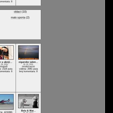
komentara: 6
oblaci
(10)
malo sporta
(2)
h u akciji…
cigansko valen…
. 05. 2011.
16. 02. 2011.
otografi
ostalo/razno
a: 2116 puta
viđena: 2061 puta
komentara: 8
broj komentara: 8
Bela & Mat…
. br. 423286)
02. 03. 2012.