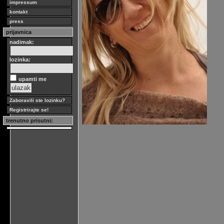
impressum
kontakt
press
prijavnica
nadimak:
lozinka:
upamti me
Zaboravili ste lozinku?
Registrirajte se!
trenutno prisutni: