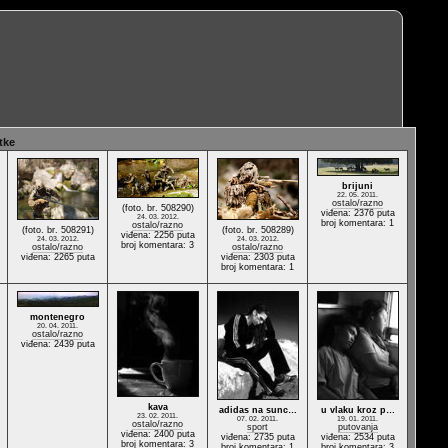
tke
brijuni
22. 05. 2011.
ostalo/razno
(foto. br. 508290)
viđena: 2376 puta
24. 03. 2012.
broj komentara: 1
ostalo/razno
(foto. br. 508291)
(foto. br. 508289)
viđena: 2256 puta
24. 03. 2012.
24. 03. 2012.
broj komentara: 3
ostalo/razno
ostalo/razno
viđena: 2265 puta
viđena: 2303 puta
broj komentara: 1
montenegro
20. 04. 2011.
ostalo/razno
viđena: 2439 puta
kava
adidas na sunc…
u vlaku kroz p…
23. 02. 2011.
07. 02. 2011.
19. 01. 2011.
ostalo/razno
sport
putovanja
viđena: 2400 puta
viđena: 2735 puta
viđena: 2534 puta
broj komentara: 3
broj komentara: 1
broj komentara: 3