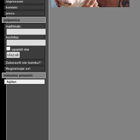
impressum
kontakt
press
prijavnica
nadimak:
lozinka:
upamti me
Zaboravili ste lozinku?
Registrirajte se!
trenutno prisutni:
fujifan