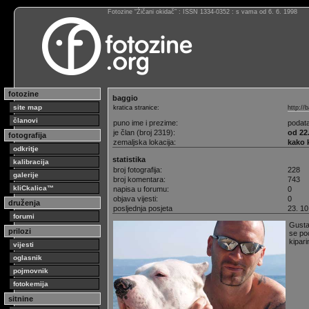
Fotozine “Žičani okidač” : ISSN 1334-0352 : s vama od 6. 6. 1998
fotozine
baggio
site map
kratica stranice:
http://
članovi
puno ime i prezime:
podat
je član (broj 2319):
od 22.
fotografija
zemaljska lokacija:
kako 
odkritje
statistika
kalibracija
broj fotografija:
228
galerije
broj komentara:
743
kliCkalica™
napisa u forumu:
0
objava vijesti:
0
druženja
posljednja posjeta
23. 10
forumi
Gusta
prilozi
se poc
kipari
vijesti
oglasnik
pojmovnik
fotokemija
sitnine