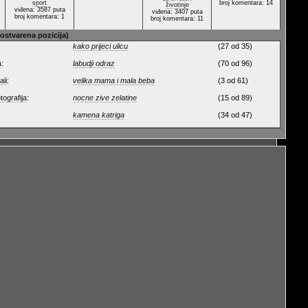
sport
broj komentara: 14
životinje
viđena: 3587 puta
viđena: 3407 puta
broj komentara: 1
broj komentara: 11
 ostvarena pozicija)
kako prijeci ulicu
(27 od 35)
a
:
labudji odraz
(70 od 96)
ali
:
velika mama i mala beba
(3 od 61)
tografija
:
nocne zive zelatine
(15 od 89)
kamena katriga
(34 od 47)