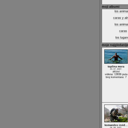
moji albumi
los anima
caras y a
los anima
caras
los lugar
moje najgledanije
toplina mora
23. 07. 2007.
aktovi
viđena: 13636 puta
broj komentara: 7
komandos izvid…
06. 08. 2007.