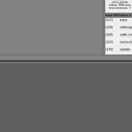
mrtva priroda
viđena: 3590 puta
broj komentara: 7
moje kliCkalice (i
(117)
kaos
:
(118)
refleksij
(119)
veliki i m
(121)
noćna fo
(143)
sjedalo
: