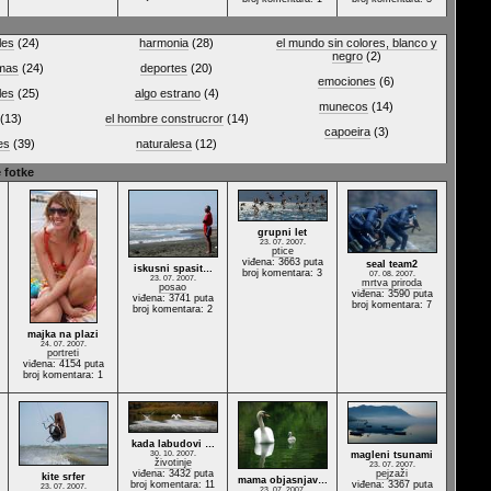
les
(24)
harmonia
(28)
el mundo sin colores, blanco y
negro
(2)
lmas
(24)
deportes
(20)
emociones
(6)
les
(25)
algo estrano
(4)
munecos
(14)
(13)
el hombre construcror
(14)
capoeira
(3)
es
(39)
naturalesa
(12)
 fotke
grupni let
23. 07. 2007.
ptice
viđena: 3663 puta
seal team2
iskusni spasit…
broj komentara: 3
07. 08. 2007.
23. 07. 2007.
mrtva priroda
posao
viđena: 3590 puta
viđena: 3741 puta
broj komentara: 7
broj komentara: 2
majka na plazi
24. 07. 2007.
portreti
viđena: 4154 puta
broj komentara: 1
kada labudovi …
30. 10. 2007.
magleni tsunami
životinje
23. 07. 2007.
viđena: 3432 puta
pejzaži
kite srfer
mama objasnjav…
broj komentara: 11
viđena: 3367 puta
23. 07. 2007.
23. 07. 2007.