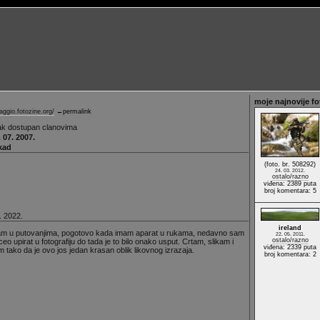
moje najnovije fo
baggio.fotozine.org/
←permalink
ak dostupan clanovima
 07. 2007.
kad
(foto. br. 508292)
24. 03. 2012.
ostalo/razno
viđena: 2389 puta
broj komentara: 5
. 2022.
ireland
m u putovanjima, pogotovo kada imam aparat u rukama, nedavno sam
22. 05. 2011.
ostalo/razno
eo upirat u fotografiju do tada je to bilo onako usput. Crtam, slikam i
viđena: 2339 puta
m tako da je ovo jos jedan krasan oblik likovnog izrazaja.
broj komentara: 2