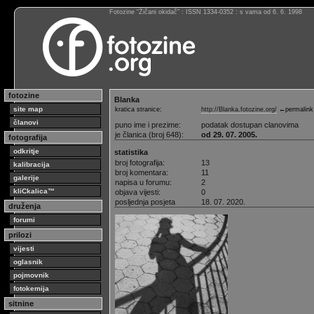
Fotozine “Žičani okidač” : ISSN 1334-0352 : s vama od 6. 6. 1998
fotozine
Blanka
site map
kratica stranice:
http://Blanka.fotozine.org/
←permalink
članovi
puno ime i prezime:
podatak dostupan clanovima
je članica (broj 648):
od 29. 07. 2005.
fotografija
odkritje
statistika
broj fotografija:
13
kalibracija
broj komentara:
11
galerije
napisa u forumu:
2
kliCkalica™
objava vijesti:
0
posljednja posjeta
18. 07. 2020.
druženja
forumi
prilozi
vijesti
oglasnik
pojmovnik
fotokemija
sitnine