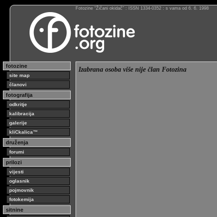
Fotozine “Žičani okidač” : ISSN 1334-0352 : s vama od 6. 6. 1998
fotozine
Izabrana osoba više nije član Fotozina
site map
članovi
fotografija
odkritje
kalibracija
galerije
kliCkalica™
druženja
forumi
prilozi
vijesti
oglasnik
pojmovnik
fotokemija
sitnine