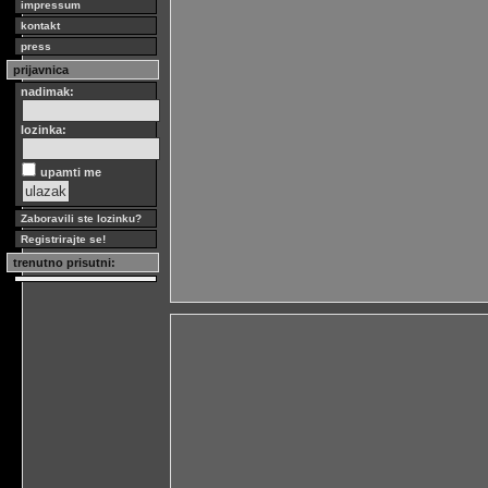
impressum
kontakt
press
prijavnica
nadimak:
lozinka:
upamti me
Zaboravili ste lozinku?
Registrirajte se!
trenutno prisutni: