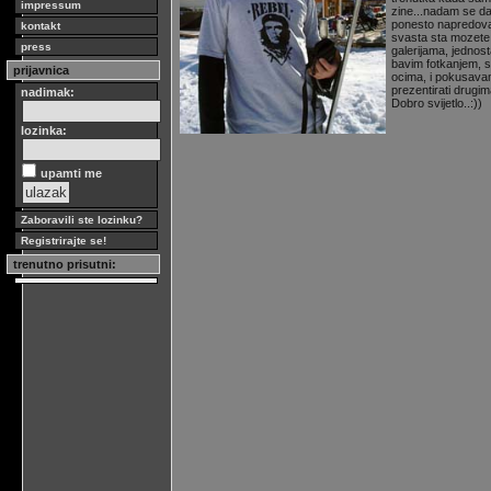
impressum
zine...nadam se da
ponesto napredovale
kontakt
svasta sta mozete v
press
galerijama, jednos
bavim fotkanjem, s
prijavnica
ocima, i pokusavam
prezentirati drugim
nadimak:
Dobro svijetlo..:))
lozinka:
upamti me
Zaboravili ste lozinku?
Registrirajte se!
trenutno prisutni: