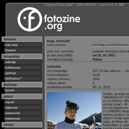
Fotozine “Žičani okidač” : ISSN 1334-0352 : s vama od 6. 6. 1998
fotozine
bugs_bunny64
site map
kratica stranice:
http://bugs_bunny64.fotozine.
članovi
puno ime i prezime:
podatak dostupan clanov
je član (broj 2660):
od 25. 10. 2007.
fotografija
zemaljska lokacija:
Rabac
odkritje
statistika
kalibracija
broj fotografija:
507 (14 bez albuma … ne
galerije
broj komentara:
4130
kliCkalica™
napisa u forumu:
1644
objava vijesti:
0
druženja
posljednja posjeta
08. 12. 2025.
forumi
Ovako, da malo up
prilozi
"WEAPON OF CHOI
sa 14-54mm(+ tiffen
vijesti
cirkular polar), 
oglasnik
Om sa adapterom i 
u LOWEPRO fastp
pojmovnik
ramenu drustvo ra
stativ!!! Ovdje sa
fotokemija
dugo, ali dobar dio
sitnine
fotografijom a, nau
trenutka kada sam