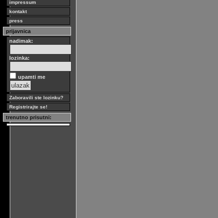
impressum
kontakt
press
prijavnica
nadimak:
lozinka:
upamti me
Zaboravili ste lozinku?
Registrirajte se!
trenutno prisutni: