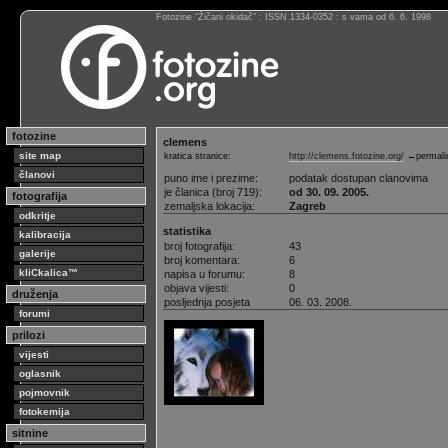
Fotozine “Žičani okidač” : ISSN 1334-0352 : s vama od 6. 6. 1998
fotozine
clemens
site map
kratica stranice:
http://clemens.fotozine.org/
←permali
članovi
puno ime i prezime:
podatak dostupan clanovima
je članica (broj 719):
od 30. 09. 2005.
fotografija
zemaljska lokacija:
Zagreb
odkritje
statistika
kalibracija
broj fotografija:
43
galerije
broj komentara:
6
kliCkalica™
napisa u forumu:
8
objava vijesti:
0
druženja
posljednja posjeta
06. 03. 2008.
forumi
prilozi
vijesti
oglasnik
pojmovnik
fotokemija
sitnine