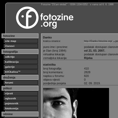
Fotozine “Žičani okidač” : ISSN 1334-0352 : s vama od 6. 6. 1998
fotozine
Danko
site map
kratica stranice:
http://Danko.fotozine.org/
←per
članovi
puno ime i prezime:
podatak dostupan clanovi
je član (broj 1984):
od 21. 03. 2007.
fotografija
virtualna lokacija:
podatak dostupan clanovi
odkritje
zemaljska lokacija:
Rijeka
kalibracija
statistika
galerije
broj fotografija:
410
kliCkalica™
broj komentara:
2828
napisa u forumu:
820
druženja
objava vijesti:
0
forumi
posljednja posjeta
02. 09. 2019.
prilozi
vijesti
oglasnik
pojmovnik
fotokemija
sitnine