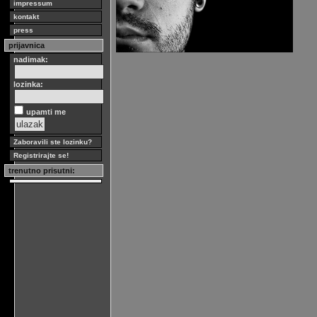
impressum
kontakt
press
prijavnica
nadimak:
lozinka:
upamti me
Zaboravili ste lozinku?
Registrirajte se!
trenutno prisutni: