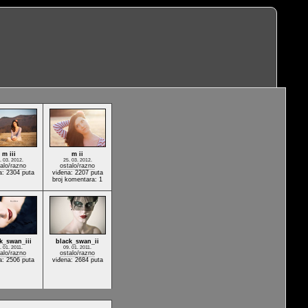
m iii
m ii
. 03. 2012.
25. 03. 2012.
alo/razno
ostalo/razno
a: 2304 puta
viđena: 2207 puta
broj komentara: 1
k_swan_iii
black_swan_ii
. 01. 2011.
09. 01. 2011.
alo/razno
ostalo/razno
a: 2506 puta
viđena: 2684 puta