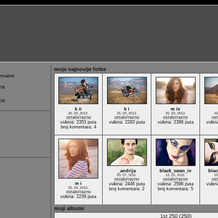
moje najnovije fotke
malink
ma
ma
k ii
k i
m iv
25. 03. 2012.
25. 03. 2012.
25. 03. 2012.
25
ostalo/razno
ostalo/razno
ostalo/razno
ost
viđena: 2353 puta
viđena: 2293 puta
viđena: 2386 puta
viđen
broj komentara: 4
_andrija
black_swan_iv
blac
20. 07. 2011.
12. 01. 2011.
10
ostalo/razno
ostalo/razno
ost
m i
viđena: 2446 puta
viđena: 2596 puta
viđen
25. 03. 2012.
broj komentara: 2
broj komentara: 5
ostalo/razno
viđena: 2239 puta
moji albumi
1st 250
(250)