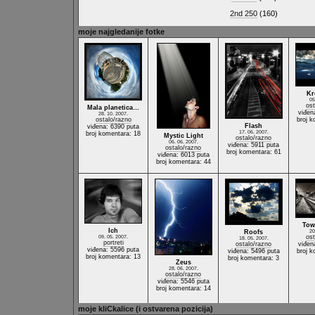
2nd 250
(160)
moje najgledanije fotke
Kr
05
ost
Mala planetica…
viđen
28. 10. 2007.
ostalo/razno
broj k
Flash
viđena: 6390 puta
17. 06. 2007.
broj komentara: 18
Mystic Light
ostalo/razno
06. 06. 2007.
viđena: 5911 puta
ostalo/razno
broj komentara: 61
viđena: 6013 puta
broj komentara: 44
Tow
Ich
Roofs
20
ost
09. 05. 2007.
18. 05. 2007.
portreti
ostalo/razno
viđen
viđena: 5596 puta
viđena: 5496 puta
broj k
broj komentara: 13
broj komentara: 3
Zeus
28. 06. 2007.
ostalo/razno
viđena: 5546 puta
broj komentara: 14
moje kliCkalice (i ostvarena pozicija)