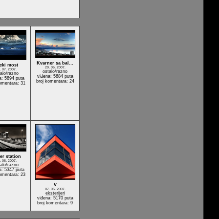
Kvarner sa bal…
cki most
29. 05. 2007.
. 07. 2007.
ostalo/razno
alo/razno
viđena: 5684 puta
a: 5894 puta
broj komentara: 24
omentara: 31
er station
. 06. 2007.
alo/razno
a: 5347 puta
omentara: 23
V
07. 05. 2007.
eksterijeri
viđena: 5170 puta
broj komentara: 9