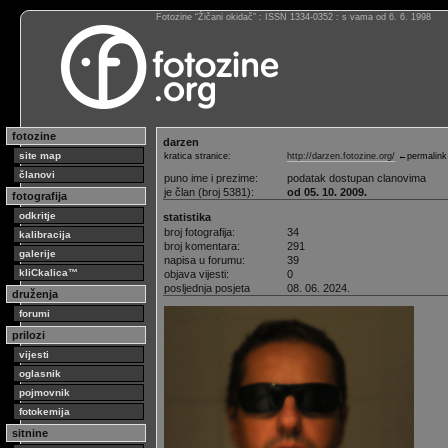
Fotozine “Žičani okidač” : ISSN 1334-0352 : s vama od 6. 6. 1998
fotozine
darzen
site map
kratica stranice:
http://darzen.fotozine.org/
←permalink
članovi
puno ime i prezime:
podatak dostupan clanovima
je član (broj 5381):
od 05. 10. 2009.
fotografija
odkritje
statistika
broj fotografija:
34
kalibracija
broj komentara:
291
galerije
napisa u forumu:
39
kliCkalica™
objava vijesti:
0
posljednja posjeta
08. 06. 2024.
druženja
forumi
prilozi
vijesti
oglasnik
pojmovnik
fotokemija
sitnine