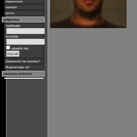
impressum
kontakt
press
prijavnica
nadimak:
lozinka:
upamti me
Zaboravili ste lozinku?
Registrirajte se!
trenutno prisutni: