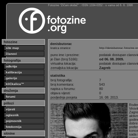
Fotozine “Žičani okidač” : ISSN 1334-0352 : s vama od 6. 6. 1998
fotozine
denisbutorac
site map
kratica stranice:
http://denisbutorac.fotozine.or
članovi
puno ime i prezime:
podatak dostupan clanov
je član (broj 5166):
od 06. 08. 2009.
fotografija
virtualna lokacija:
podatak dostupan clanov
odkritje
zemaljska lokacija:
Zagreb
kalibracija
statistika
galerije
broj fotografija:
7
kliCkalica™
broj komentara:
543
napisa u forumu:
80
druženja
objava vijesti:
0
forumi
posljednja posjeta
16. 08. 2013.
prilozi
Rođen
Virovi
vijesti
Zagre
oglasnik
aktiv
godin
pojmovnik
dobre 
fotokemija
prefer
konce
sitnine
sada 