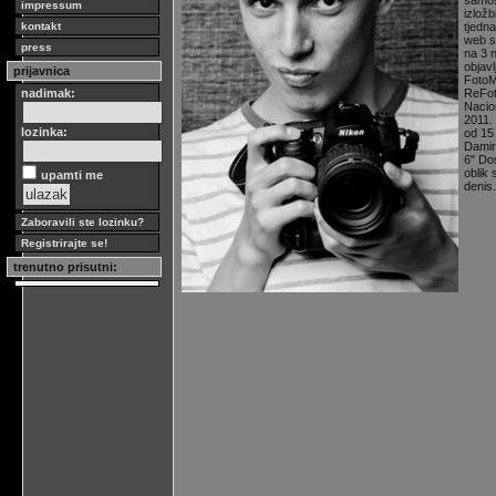
samos
impressum
izložb
kontakt
tjedn
web s
press
na 3 n
objav
prijavnica
FotoMa
nadimak:
ReFoto
Nacio
2011.
lozinka:
od 15
Damir
6" Do
oblik 
upamti me
denis
Zaboravili ste lozinku?
Registrirajte se!
trenutno prisutni: