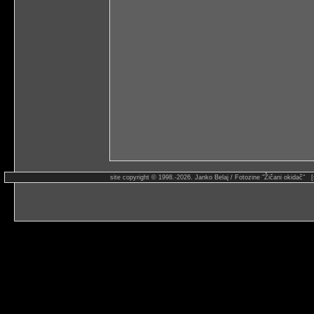
site copyright © 1998.-2026. Janko Belaj / Fotozine "Žičani okidač" 