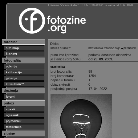
Fotozine “Žičani okidač” : ISSN 1334-0352 : s vama od 6. 6. 1998
fotozine
Ditka
site map
kratica stranice:
http://Ditka.fotozine.org/
←permalink
članovi
puno ime i prezime:
podatak dostupan clanovima
je članica (broj 5346):
od 25. 09. 2009.
fotografija
odkritje
statistika
broj fotografija:
99
kalibracija
broj komentara:
1254
galerije
napisa u forumu:
1
kliCkalica™
objava vijesti:
0
posljednja posjeta
17. 04. 2022.
druženja
forumi
prilozi
vijesti
oglasnik
pojmovnik
fotokemija
sitnine