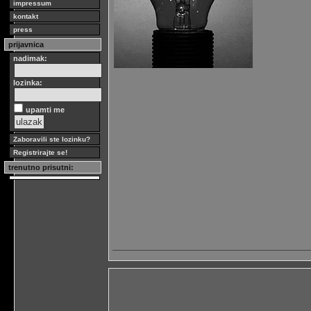
impressum
kontakt
press
prijavnica
nadimak:
lozinka:
upamti me
Zaboravili ste lozinku?
Registrirajte se!
trenutno prisutni: