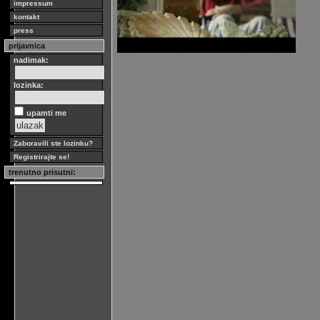
impressum
kontakt
press
prijavnica
nadimak:
lozinka:
upamti me
Zaboravili ste lozinku?
Registrirajte se!
trenutno prisutni: