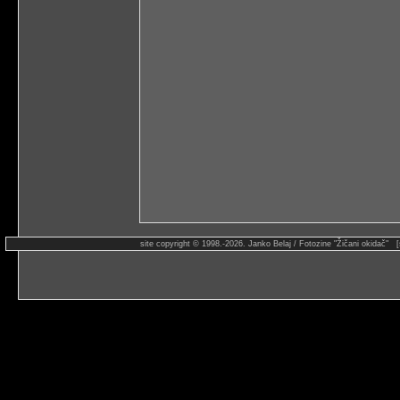
site copyright © 1998.-2026. Janko Belaj / Fotozine "Žičani okidač" 