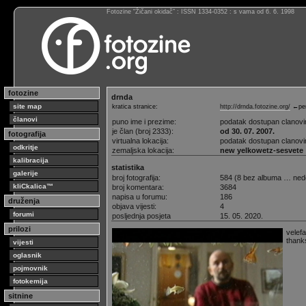
Fotozine “Žičani okidač” : ISSN 1334-0352 : s vama od 6. 6. 1998
fotozine
drnda
site map
kratica stranice:
http://drnda.fotozine.org/
←per
članovi
puno ime i prezime:
podatak dostupan clanov
je član (broj 2333):
od 30. 07. 2007.
fotografija
virtualna lokacija:
podatak dostupan clanov
odkritje
zemaljska lokacija:
new yelkowetz-sesvete
kalibracija
statistika
galerije
broj fotografija:
584 (8 bez albuma … ned
kliCkalica™
broj komentara:
3684
napisa u forumu:
186
druženja
objava vijesti:
4
forumi
posljednja posjeta
15. 05. 2020.
prilozi
velefal
thanks 
vijesti
oglasnik
pojmovnik
fotokemija
sitnine