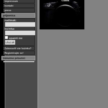
impressum
kontakt
press
prijavnica
nadimak:
lozinka:
upamti me
Zaboravili ste lozinku?
Registrirajte se!
trenutno prisutni: