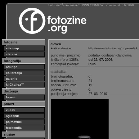
Fotozine “Žičani okidač” : ISSN 1334-0352 : s vama od 6. 6. 1998
fotozine
eleven
site map
kratica stranice:
http://eleven.fotozine.org/
←permalink
članovi
puno ime i prezime:
podatak dostupan clanovima
je član (broj 1365):
od 22. 07. 2006.
fotografija
zemaljska lokacija:
Pula
odkritje
statistika
kalibracija
broj fotografija:
6
galerije
broj komentara:
21
kliCkalica™
napisa u forumu:
19
objava vijesti:
0
druženja
posljednja posjeta
27. 03. 2010.
forumi
prilozi
vijesti
oglasnik
pojmovnik
fotokemija
sitnine