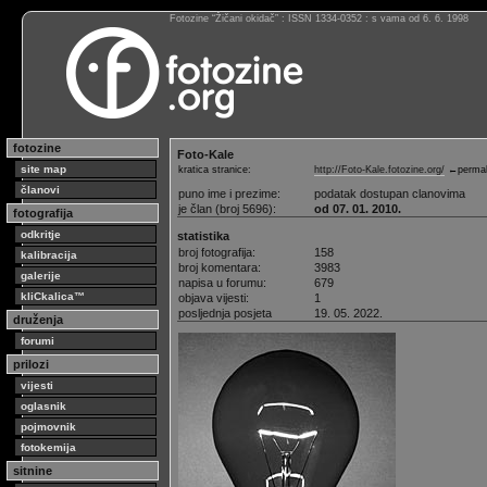
Fotozine “Žičani okidač” : ISSN 1334-0352 : s vama od 6. 6. 1998
fotozine
Foto-Kale
site map
kratica stranice:
http://Foto-Kale.fotozine.org/
←permal
članovi
puno ime i prezime:
podatak dostupan clanovima
je član (broj 5696):
od 07. 01. 2010.
fotografija
odkritje
statistika
broj fotografija:
158
kalibracija
broj komentara:
3983
galerije
napisa u forumu:
679
kliCkalica™
objava vijesti:
1
posljednja posjeta
19. 05. 2022.
druženja
forumi
prilozi
vijesti
oglasnik
pojmovnik
fotokemija
sitnine