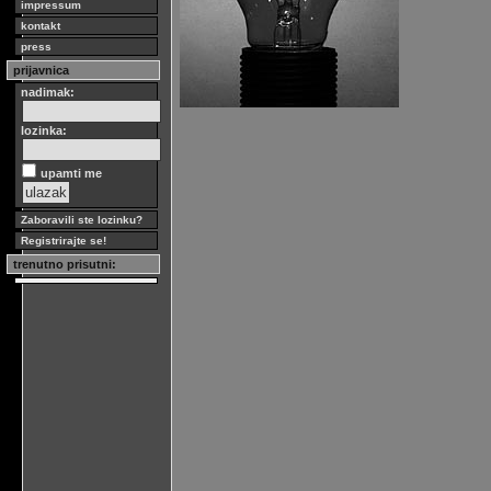
impressum
kontakt
press
prijavnica
nadimak:
lozinka:
upamti me
Zaboravili ste lozinku?
Registrirajte se!
trenutno prisutni: