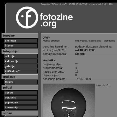
Fotozine “Žičani okidač” : ISSN 1334-0352 : s vama od 6. 6. 1998
fotozine
gogs
site map
kratica stranice:
http://gogs.fotozine.org/
←permalink
članovi
puno ime i prezime:
podatak dostupan clanovima
je član (broj 3921):
od 18. 09. 2008.
fotografija
zemaljska lokacija:
Šibenik
odkritje
statistika
kalibracija
broj fotografija:
23
galerije
broj komentara:
4
kliCkalica™
napisa u forumu:
17
objava vijesti:
0
druženja
posljednja posjeta
14. 05. 2020.
forumi
Fuji S5 Pro
prilozi
vijesti
oglasnik
pojmovnik
fotokemija
sitnine