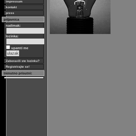
impressum
kontakt
press
prijavnica
nadimak:
lozinka:
upamti me
Zaboravili ste lozinku?
Registrirajte se!
trenutno prisutni: