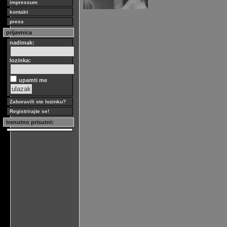
impressum
kontakt
press
prijavnica
nadimak:
lozinka:
upamti me
Zaboravili ste lozinku?
Registrirajte se!
trenutno prisutni: