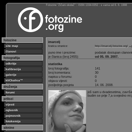
Fotozine “Žičani okidač” : ISSN 1334-0352 : s vama od 6. 6. 1998
fotozine
imarcelj
site map
kratica stranice:
http://imarcelj.fotozine.org/
←p
članovi
puno ime i prezime:
podatak dostupan clanov
je članica (broj 2455):
od 05. 09. 2007.
fotografija
odkritje
statistika
broj fotografija:
141
kalibracija
broj komentara:
30
galerije
napisa u forumu:
0
kliCkalica™
objava vijesti:
0
posljednja posjeta
14. 06. 2008.
druženja
još sam u dvadesetima, završa
forumi
budim se prije 7,a svejedno mi 
prilozi
vijesti
oglasnik
pojmovnik
fotokemija
sitnine