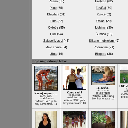
Razno
(65)
Proljeće
(62)
Ptice
(65)
Zavičaj
(60)
Blagdani
(31)
Kukci
(52)
Zima
(32)
Oblaci
(20)
Cvijeće
(55)
Ljubimci
(30)
Ljudi
(54)
Šumica
(15)
Zalasci,izlasci
(45)
Slikano mobitelom!
(9)
Male stvari
(54)
Podravina
(71)
Ulica
(16)
Bilogora
(36)
moje najgledanije fotke
I NE 
..plavuša..
20
20. 10. 2016.
ost
Kamo sad ?
ostalo/razno
Nemoj se puno …
viđen
06. 06. 2016.
viđena: 3213 puta
13. 05. 2016.
broj 
ostalo/razno
ostalo/razno
broj komentara: 10
viđena: 3406 puta
viđena: 3481 puta
broj komentara: 13
broj komentara: 14