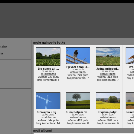
moje najnovije fotke
alink
ma
Pjevam danju a…
Titr
Eto sunca a i …
Jedna prijepod…
01. 06. 2026.
09
09. 06. 2026.
23. 05. 2026.
ostalo/razno
ost
ostalo/razno
ostalo/razno
viđena: 249 puta
viđen
viđena: 229 puta
viđena: 313 puta
broj komentara: 7
broj 
broj komentara: 5
broj komentara: 7
Uživajmo u lij…
U najboljem cv…
Cvjetna polja!
Pravo
01. 05. 2026.
21. 04. 2026.
17. 04. 2026.
16
ostalo/razno
ostalo/razno
ostalo/razno
ost
viđena: 347 puta
viđena: 413 puta
viđena: 390 puta
viđen
broj komentara: 14
broj komentara: 8
broj komentara: 6
broj 
moji albumi