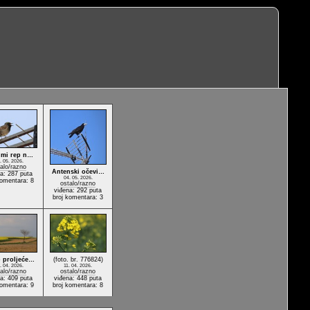
a mi rep n…
. 05. 2026.
alo/razno
Antenski očevi…
a: 287 puta
04. 05. 2026.
komentara: 8
ostalo/razno
viđena: 292 puta
broj komentara: 3
 proljeće…
(foto. br. 776824)
. 04. 2026.
11. 04. 2026.
alo/razno
ostalo/razno
a: 409 puta
viđena: 448 puta
komentara: 9
broj komentara: 8