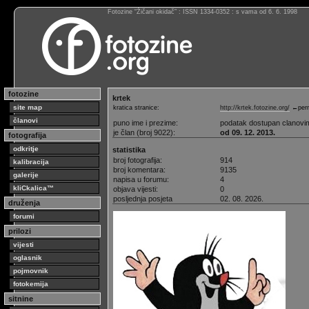
Fotozine “Žičani okidač” : ISSN 1334-0352 : s vama od 6. 6. 1998
fotozine
krtek
site map
kratica stranice:
http://krtek.fotozine.org/
←perm
članovi
puno ime i prezime:
podatak dostupan clanovi
je član (broj 9022):
od 09. 12. 2013.
fotografija
odkritje
statistika
broj fotografija:
914
kalibracija
broj komentara:
9135
galerije
napisa u forumu:
4
kliCkalica™
objava vijesti:
0
posljednja posjeta
02. 08. 2026.
druženja
forumi
prilozi
vijesti
oglasnik
pojmovnik
fotokemija
sitnine