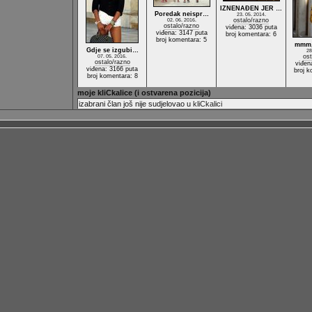
IZNENAĐEN JER …
Poredak neispr…
23. 05. 2014.
ostalo/razno
02. 06. 2016.
ostalo/razno
viđena: 3036 puta
viđena: 3147 puta
broj komentara: 6
broj komentara: 5
mmm,s
Gdje se izgubi…
28
ost
07. 05. 2016.
ostalo/razno
viđen
viđena: 3166 puta
broj k
broj komentara: 8
moje kliCkalice (i ostvarena pozicija)
izabrani član još nije sudjelovao u
kliCkalici