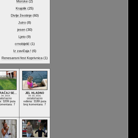
Morske
(2)
Krajolik
(25)
Divlje životinje
(60)
Jutro
(8)
jesen
(30)
Ljeto
(9)
crnobijelić
(1)
Iz zavičaja !
(6)
Renesansni fest Koprivnica
(1)
VRAĆAJ SE…
JEL HLADNO
. 04. 2014.
04. 03. 2016.
alo/razno
ostalo/razno
a: 3209 puta
viđena: 3189 puta
komentara: 7
broj komentara: 7