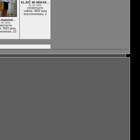
KLJUČ MI NEKAK…
22. 02. 2016.
ostalo/razno
viđena: 3002 puta
broj komentara: 2
ladoled...
. 04. 2016.
alo/razno
a: 3021 puta
omentara: 23