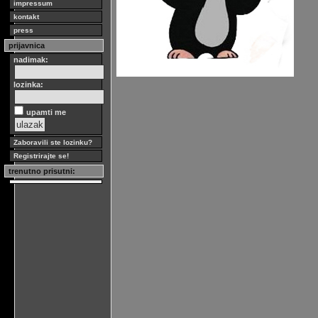
impressum
kontakt
press
prijavnica
nadimak:
lozinka:
upamti me
Zaboravili ste lozinku?
Registrirajte se!
trenutno prisutni: