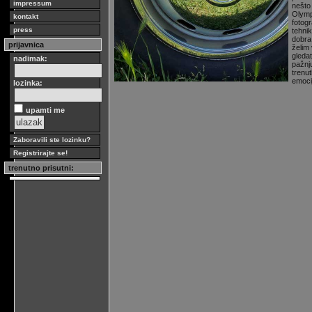
impressum
nešto
Olymp
kontakt
fotogr
press
tehnik
dobra 
prijavnica
želim 
gleda
nadimak:
pažnj
trenu
emoc
lozinka:
upamti me
Zaboravili ste lozinku?
Registrirajte se!
trenutno prisutni: