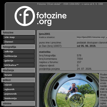
Fotozine “Žičani okidač” : ISSN 1334-0352 : s vama od 6. 6. 1998
fotozine
ljeto2001
site map
kratica stranice:
http://ljeto2001.fotozine.org/
←
članovi
puno ime i prezime:
podatak dostupan clanov
je član (broj 10007):
od 05. 06. 2019.
fotografija
odkritje
statistika
broj fotografija:
578
kalibracija
broj komentara:
7054
galerije
napisa u forumu:
157
kliCkalica™
objava vijesti:
0
posljednja posjeta
24. 07. 2026.
druženja
Rođen 
forumi
Slavon
prilozi
Sklon
vrste 
vijesti
naslje
vlak u
oglasnik
kasno
pojmovnik
drugi
nisu b
fotokemija
i mas
oglas
sitnine
pomis