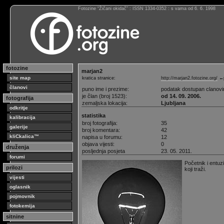
Fotozine “Žičani okidač” : ISSN 1334-0352 : s vama od 6. 6. 1998
fotozine
marjan2
site map
kratica stranice:
http://marjan2.fotozine.org/
←p
članovi
puno ime i prezime:
podatak dostupan clanov
je član (broj 1523):
od 14. 09. 2006.
fotografija
zemaljska lokacija:
Ljubljana
odkritje
statistika
kalibracija
broj fotografija:
35
galerije
broj komentara:
42
kliCkalica™
napisa u forumu:
12
objava vijesti:
0
druženja
posljednja posjeta
23. 05. 2011.
forumi
Početnik i entuz
prilozi
koji traži.
vijesti
oglasnik
pojmovnik
fotokemija
sitnine