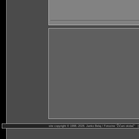
site copyright © 1998.-2026. Janko Belaj / Fotozine "Žičani okidač" 