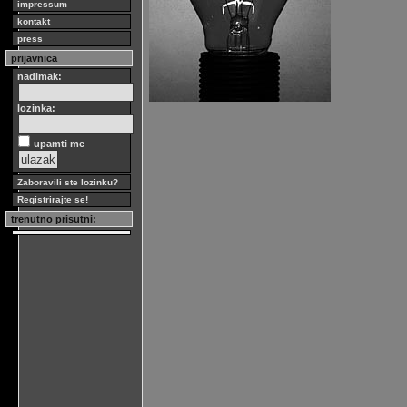
impressum
kontakt
press
prijavnica
nadimak:
lozinka:
upamti me
Zaboravili ste lozinku?
Registrirajte se!
trenutno prisutni: