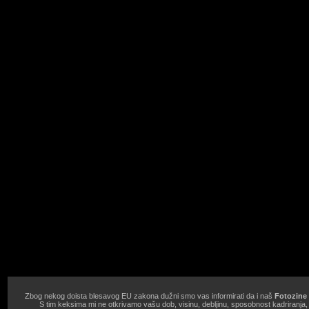
Zbog nekog doista blesavog EU zakona dužni smo vas informirati da i naš
Fotozine 
S tim keksima mi ne otkrivamo vašu dob, visinu, debljinu, sposobnost kadriranja