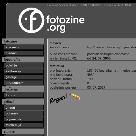
Fotozine “Žičani okidač” : ISSN 1334-0352 : s vama od 6. 6. 1998
fotozine
mexico
site map
kratica stranice:
http://mexico.fotozine.org/
←permalin
članovi
puno ime i prezime:
podatak dostupan clanovima
je član (broj 1370):
od 24. 07. 2006.
fotografija
odkritje
statistika
broj fotografija:
183 (58 bez albuma … nedostup
kalibracija
broj komentara:
4939
galerije
napisa u forumu:
1900
kliCkalica™
objava vijesti:
0
posljednja posjeta
03. 07. 2017.
druženja
forumi
prilozi
vijesti
oglasnik
pojmovnik
fotokemija
sitnine