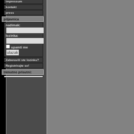
impressum
kontakt
press
prijavnica
nadimak:
lozinka:
upamti me
Zaboravili ste lozinku?
Registrirajte se!
trenutno prisutni: