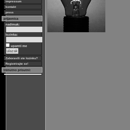
impressum
kontakt
press
prijavnica
nadimak:
lozinka:
upamti me
Zaboravili ste lozinku?
Registrirajte se!
trenutno prisutni: