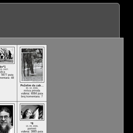
No*1
03. 2007.
ulica
: 5677 puta
mentara: 48
Poželim da zab…
30. 10. 2006.
mrtva priroda
viđena: 4064 puta
broj komentara: 7
*8
19. 09. 2006.
portreti
viđena: 3885 puta