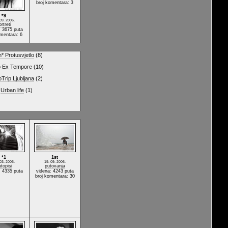
broj komentara: 3
*9
09. 2006.
ortreti
: 3675 puta
omentara: 6
h* Protusvjetlo
(8)
o Ex Tempore
(10)
oTrip Ljubljana
(2)
Urban life
(1)
*1
1st
03. 2006.
19. 09. 2006.
topisi
putovanja
: 4335 puta
viđena: 4243 puta
broj komentara: 30