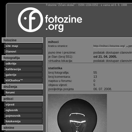
Fotozine “Žičani okidač” : ISSN 1334-0352 : s vama od 6. 6. 1998
fotozine
mihoci
site map
kratica stranice:
http://mihoci.fotozine.org/
←per
članovi
puno ime i prezime:
podatak dostupan clanovi
je član (broj 551):
od 21. 04. 2005.
fotografija
virtualna lokacija:
podatak dostupan clanovi
odkritje
statistika
kalibracija
broj fotografija:
55
galerije
broj komentara:
13
kliCkalica™
napisa u forumu:
0
objava vijesti:
5
druženja
posljednja posjeta
06. 07. 2008.
forumi
prilozi
vijesti
oglasnik
pojmovnik
fotokemija
sitnine