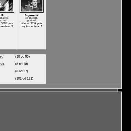
*8
Sigurnost
09. 2006.
30. 10. 2006.
ortreti
portreti
: 3885 puta
viđena: 3857 puta
omentara: 3
broj komentara: 4
led
(30 od 53)
ost
(5 od 48)
(8 od 37)
(101 od 121)