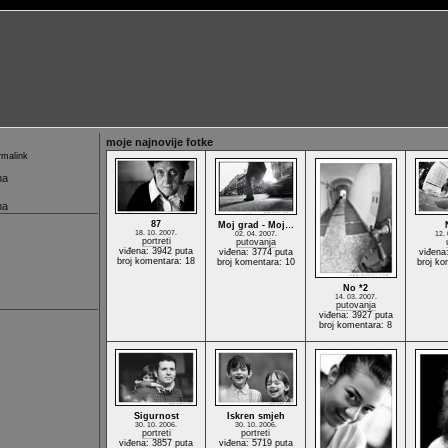
moje najnovije fotke
malink
ma
ma
87
Moj grad - Moj…
18. 10. 2007.
02. 04. 2007.
12. 
portreti
putovanja
viđena: 3942 puta
viđena: 3774 puta
viđena
broj komentara: 18
broj komentara: 10
broj ko
No *2
14. 03. 2007.
putovanja
viđena: 3927 puta
broj komentara: 8
Sigurnost
Iskren smjeh
30. 10. 2006.
30. 10. 2006.
portreti
portreti
viđena: 3857 puta
viđena: 5719 puta