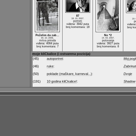
87
18. 10. 2007.
19. 
portreti
p
viđena: 3942 puta
viđena
broj komentara: 18
broj k
Poželim da zab…
No *2
30. 10. 2006.
14. 03. 2007.
mrtva priroda
putovanja
viđena: 4064 puta
viđena: 3927 puta
broj komentara: 7
broj komentara: 8
moje kliCkalice (i ostvarena pozicija)
(45)
autoportret
:
Moj pog
(46)
ruke
:
Zabrinut
(50)
poklade (maškare, karneval...)
:
Dvoje
(191)
10 godina kliCkalice!
:
Shadow