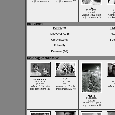
broj komentara: 4
broj komentara: 37
*10
19. 09. 2006.
19. 
portreti
p
viđena: 3589 puta
viđena
broj komentara: 3
broj k
moji albumi
Portret
(9)
Fis
Fisheye*eFKe
(5)
Fot
Ulica*tuga
(5)
Fot
Ruke
(5)
Karneval
(10)
moje najgledanije fotke
Iskren smjeh
No*1
30. 10. 2006.
12. 03. 2007.
09. 
portreti
ulica
pu
viđena: 5719 puta
viđena: 5677 puta
viđena
broj komentara: 37
broj komentara: 48
Fish*3
24. 02. 2006.
pejzaži
viđena: 4741 puta
broj komentara: 8