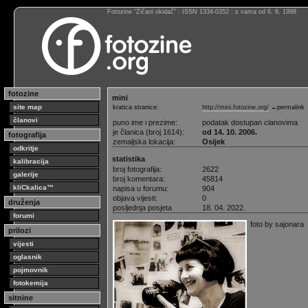
Fotozine “Žičani okidač” : ISSN 1334-0352 : s vama od 6. 6. 1998
fotozine
mini
site map
kratica stranice:
http://mini.fotozine.org/
←permalink
članovi
puno ime i prezime:
podatak dostupan clanovima
je članica (broj 1614):
od 14. 10. 2006.
fotografija
zemaljska lokacija:
Osijek
odkritje
statistika
kalibracija
broj fotografija:
2622
galerije
broj komentara:
45814
kliCkalica™
napisa u forumu:
904
objava vijesti:
0
druženja
posljednja posjeta
18. 04. 2022.
forumi
foto by sajonara
prilozi
vijesti
oglasnik
pojmovnik
fotokemija
sitnine