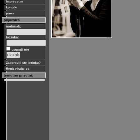
impressum
kontakt
press
prijavnica
nadimak:
lozinka:
upamti me
Zaboravili ste lozinku?
Registrirajte se!
trenutno prisutni: