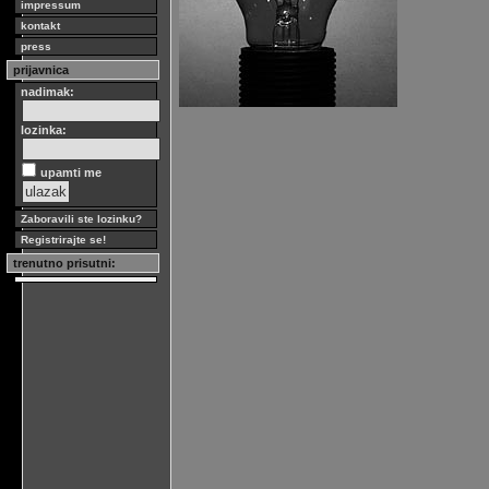
impressum
kontakt
press
prijavnica
nadimak:
lozinka:
upamti me
Zaboravili ste lozinku?
Registrirajte se!
trenutno prisutni: