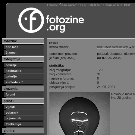
Fotozine “Žičani okidač” : ISSN 1334-0352 : s vama od 6. 6. 1998
fotozine
roxus
site map
kratica stranice:
http://roxus.fotozine.org/
←per
članovi
puno ime i prezime:
podatak dostupan clanov
je član (broj 3542):
od 07. 06. 2008.
fotografija
odkritje
statistika
broj fotografija:
120
kalibracija
broj komentara:
31
galerije
napisa u forumu:
0
kliCkalica™
objava vijesti:
0
posljednja posjeta
24. 06. 2021.
druženja
Roxus je malo n
forumi
ima 20 godina
prilozi
vijesti
oglasnik
pojmovnik
fotokemija
sitnine