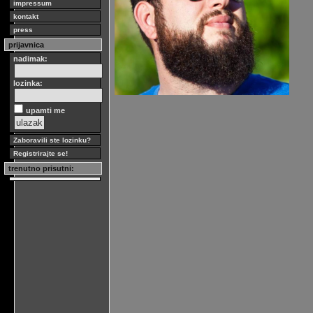
impressum
kontakt
press
prijavnica
nadimak:
lozinka:
upamti me
Zaboravili ste lozinku?
Registrirajte se!
trenutno prisutni: