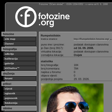
Fotozine “Žičani okidač” : ISSN 1334-0352 : s vama od 6. 6. 1998
fotozine
Rumpelstilskin
site map
kratica stranice:
http://Rumpelstilskin.fotozine.org/
←p
članovi
puno ime i prezime:
podatak dostupan clanovima
je član (broj 3917):
od 16. 09. 2008.
fotografija
virtualna lokacija:
podatak dostupan clanovima
odkritje
zemaljska lokacija:
Osijek
kalibracija
statistika
galerije
broj fotografija:
184
kliCkalica™
broj komentara:
784
napisa u forumu:
0
druženja
objava vijesti:
0
forumi
posljednja posjeta
29. 03. 2026.
prilozi
vijesti
oglasnik
pojmovnik
fotokemija
sitnine