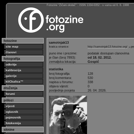
Fotozine “Žičani okidač” : ISSN 1334-0352 : s vama od 6. 6. 1998
fotozine
samotnjak13
site map
kratica stranice:
http://samotnjak13.fotozine.org/
←per
članovi
puno ime i prezime:
podatak dostupan clanovima
je član (broj 7893):
od 18. 02. 2012.
fotografija
zemaljska lokacija:
Gospić
odkritje
statistika
kalibracija
broj fotografija:
128
galerije
broj komentara:
530
kliCkalica™
napisa u forumu:
338
objava vijesti:
0
druženja
posljednja posjeta
26. 04. 2026.
forumi
prilozi
vijesti
oglasnik
pojmovnik
fotokemija
sitnine