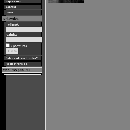
impressum
kontakt
press
prijavnica
nadimak:
lozinka:
upamti me
Zaboravili ste lozinku?
Registrirajte se!
trenutno prisutni: