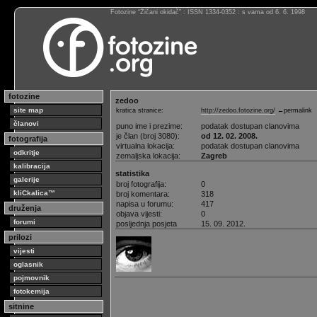
Fotozine “Žičani okidač” : ISSN 1334-0352 : s vama od 6. 6. 1998
fotozine
zedoo
site map
kratica stranice:
http://zedoo.fotozine.org/
←permalink
članovi
puno ime i prezime:
podatak dostupan clanovima
je član (broj 3080):
od 12. 02. 2008.
fotografija
virtualna lokacija:
podatak dostupan clanovima
odkritje
zemaljska lokacija:
Zagreb
kalibracija
statistika
galerije
broj fotografija:
0
kliCkalica™
broj komentara:
318
napisa u forumu:
417
druženja
objava vijesti:
0
forumi
posljednja posjeta
15. 09. 2012.
prilozi
vijesti
oglasnik
pojmovnik
fotokemija
sitnine