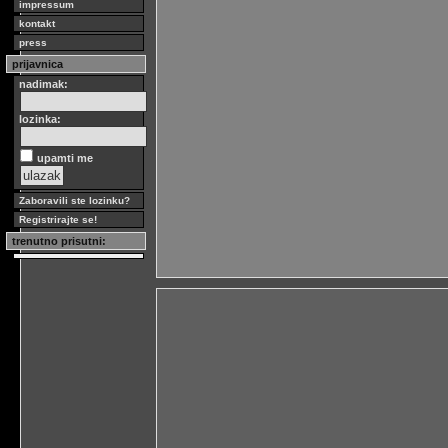
impressum
kontakt
press
prijavnica
nadimak:
lozinka:
upamti me
Zaboravili ste lozinku?
Registrirajte se!
trenutno prisutni: