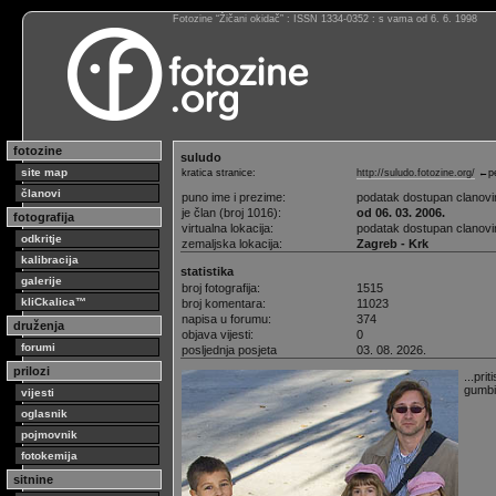
Fotozine “Žičani okidač” : ISSN 1334-0352 : s vama od 6. 6. 1998
fotozine
suludo
site map
kratica stranice:
http://suludo.fotozine.org/
←pe
članovi
puno ime i prezime:
podatak dostupan clanov
je član (broj 1016):
od 06. 03. 2006.
fotografija
virtualna lokacija:
podatak dostupan clanov
odkritje
zemaljska lokacija:
Zagreb - Krk
kalibracija
statistika
galerije
broj fotografija:
1515
kliCkalica™
broj komentara:
11023
napisa u forumu:
374
druženja
objava vijesti:
0
forumi
posljednja posjeta
03. 08. 2026.
prilozi
...pri
gumbić
vijesti
oglasnik
pojmovnik
fotokemija
sitnine