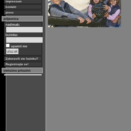
impressum
kontakt
press
prijavnica
nadimak:
lozinka:
upamti me
Zaboravili ste lozinku?
Registrirajte se!
trenutno prisutni: