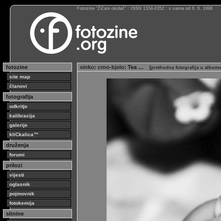
Fotozine “Žičani okidač” : ISSN 1334-0352 : s vama od 6. 6. 1998
fotozine
vinko
:
crno-bjelo
: Tea …
[
prethodna fotografija u album
site map
članovi
fotografija
odkritje
kalibracija
galerije
kliCkalica™
druženja
forumi
prilozi
vijesti
oglasnik
pojmovnik
fotokemija
sitnine