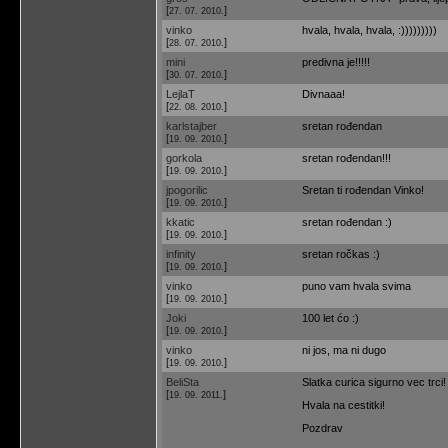
[
]
27. 07. 2010.
vinko
hvala, hvala, hvala, :)))))))))
[
]
28. 07. 2010.
mini
predivna je!!!!!
[
]
30. 07. 2010.
LejlaT
Divnaaa!
[
]
22. 08. 2010.
karlstajber
sretan rođendan
[
]
19. 09. 2010.
gorkola
sretan rođendan!!!
[
]
19. 09. 2010.
jpogorilic
Sretan ti rođendan Vinko!
[
]
19. 09. 2010.
kkatic
sretan rođendan :)
[
]
19. 09. 2010.
infinity
sretan ročkas :)
[
]
19. 09. 2010.
vinko
puno vam hvala svima
[
]
19. 09. 2010.
Joki
100 let ćo :)
[
]
19. 09. 2010.
vinko
ni jos, ma ni dugo
[
]
19. 09. 2010.
BeliSta
Slatka curica sigurno vec trci!
[
]
19. 09. 2011.
Hvala na cestitki!
Pozdrav