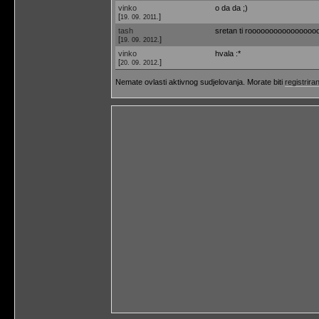
vinko
o da da ;)
[
]
19. 09. 2011.
tash
sretan ti roooooooooooooooooo
[
]
19. 09. 2012.
vinko
hvala :*
[
]
20. 09. 2012.
Nemate ovlasti aktivnog sudjelovanja. Morate biti
registriran