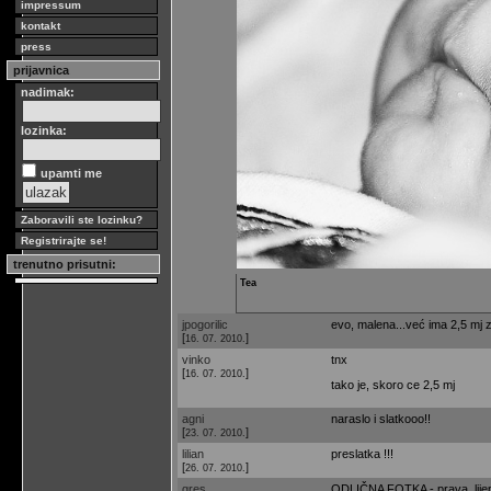
impressum
kontakt
press
prijavnica
nadimak:
lozinka:
upamti me
Zaboravili ste lozinku?
Registrirajte se!
trenutno prisutni:
Tea
jpogorilic
evo, malena...već ima 2,5 mj z
[
]
16. 07. 2010.
vinko
tnx
[
]
16. 07. 2010.
tako je, skoro ce 2,5 mj
agni
naraslo i slatkooo!!
[
]
23. 07. 2010.
lilian
preslatka !!!
[
]
26. 07. 2010.
gres
ODLIČNA FOTKA - prava, lijep