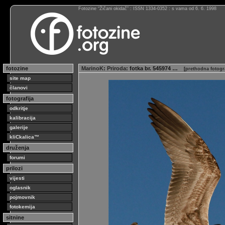
Fotozine “Žičani okidač” : ISSN 1334-0352 : s vama od 6. 6. 1998
fotozine
MarinoK
:
Priroda
: fotka br. 545974 …
[
prethodna fotogr
site map
članovi
fotografija
odkritje
kalibracija
galerije
kliCkalica™
druženja
forumi
prilozi
vijesti
oglasnik
pojmovnik
fotokemija
sitnine