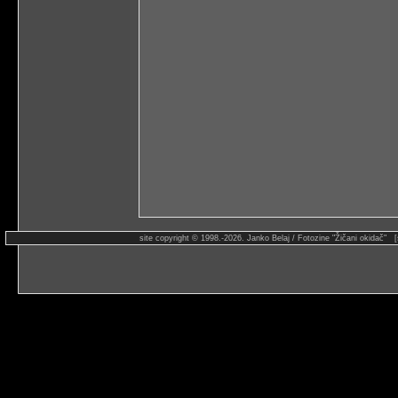
site copyright © 1998.-2026. Janko Belaj / Fotozine "Žičani okidač" 