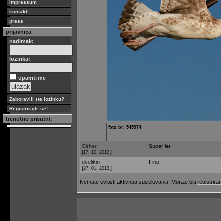
impressum
kontakt
press
prijavnica
nadimak:
lozinka:
upamti me
Zaboravili ste lozinku?
Registrirajte se!
trenutno prisutni:
foto br. 545974
Cirher
Super let.
[
]
17. 10. 2012.
dvelikin
Fino!
[
]
27. 01. 2013.
Nemate ovlasti aktivnog sudjelovanja. Morate biti
registriran