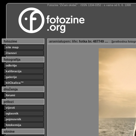
Fotozine “Žičani okidač” : ISSN 1334-0352 : s vama od 6. 6. 1998
fotozine
arsenialupen
:
life
: fotka br. 487749 …
[
prethodna fotogr
site map
članovi
fotografija
odkritje
kalibracija
galerije
kliCkalica™
druženja
forumi
prilozi
vijesti
oglasnik
pojmovnik
fotokemija
sitnine