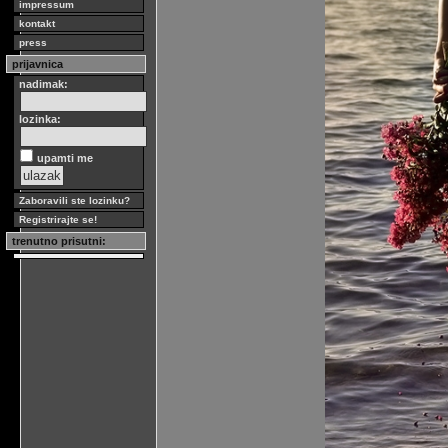
impressum
kontakt
press
prijavnica
nadimak:
lozinka:
upamti me
Zaboravili ste lozinku?
Registrirajte se!
trenutno prisutni: