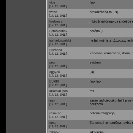
vipe
fino
[
]
17. 12. 2011.
weiss
prekokrasna mi...:))
[
]
17. 12. 2011.
liveliness
...bilo bi mi drago da si češć
[
]
17. 12. 2011.
FotoMachak
odlična :)
[
]
17. 12. 2011.
jasharkowalski
ne fali njoj nista! :)...pozz, jas
[
]
17. 12. 2011.
Suzanna
Zanosna, romantična, divna.. f
[
]
17. 12. 2011.
peg
svidjam..
[
]
17. 12. 2011.
oggy30
:)))
[
]
17. 12. 2011.
BURKI
fino,fino...
[
]
17. 12. 2011.
arsenialupen
thx
[
]
17. 12. 2011.
agni
sjajan rad djevojko, fali li pr
[
]
horizontu...!!
17. 12. 2011.
rasavac
odlicna fotografija
[
]
17. 12. 2011.
etna
Zanosna i romantična...sviđa mi
[
]
17. 12. 2011.
zdrafko
jako lijepa :)