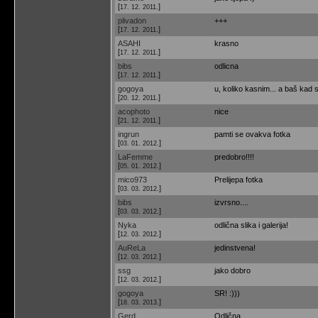
[
]
17. 12. 2011.
plivadon
+++
[
]
17. 12. 2011.
ASAHI
krasno
[
]
17. 12. 2011.
bibs
odlicna
[
]
17. 12. 2011.
gogoya
u, koliko kasnim... a baš kad s
[
]
20. 12. 2011.
acophoto
nice
[
]
21. 12. 2011.
ingrun
pamti se ovakva fotka
[
]
03. 01. 2012.
LaFemme
predobro!!!!
[
]
05. 01. 2012.
mico973
Prelijepa fotka
[
]
03. 03. 2012.
bibs
izvrsno....
[
]
03. 03. 2012.
Nyka
odlična slika i galerija!
[
]
12. 03. 2012.
AuReLa
jedinstvena!
[
]
12. 03. 2012.
ssg
jako dobro
[
]
12. 03. 2012.
gogoya
SR! :)))
[
]
18. 03. 2013.
Gerd
Odlična