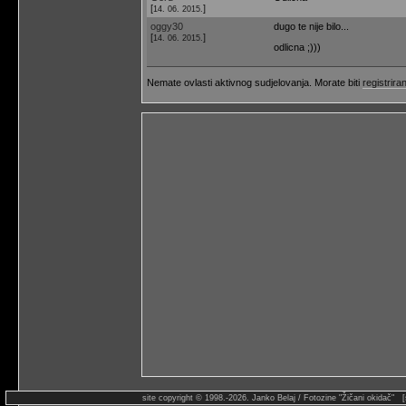
[
]
14. 06. 2015.
oggy30
dugo te nije bilo...
[
]
14. 06. 2015.
odlicna ;)))
Nemate ovlasti aktivnog sudjelovanja. Morate biti
registriran
site copyright © 1998.-2026. Janko Belaj / Fotozine "Žičani okidač" 