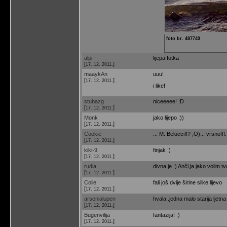
foto br. 487749
alpi
lijepa fotka
[
]
17. 12. 2011.
maaykAn
uuu!
[
]
17. 12. 2011.
i like!
stubazg
niceeeee! :D
[
]
17. 12. 2011.
Monk
jako lijepo :))
[
]
17. 12. 2011.
Cookie
... M. Belucci!!? ;O)... vrsno!!!.
[
]
17. 12. 2011.
kiki-9
finjak :)
[
]
17. 12. 2011.
rudla
divna je :) Anči,ja jako volim tv
[
]
17. 12. 2011.
Colle
fali još dvije širine slike lijevo
[
]
17. 12. 2011.
arsenialupen
hvala..jedna malo starija ljetn
[
]
17. 12. 2011.
Bugenvilija
fantazija! :)
[
]
17. 12. 2011.