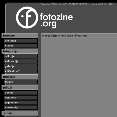
Fotozine “Žičani okidač” : ISSN 1334-0352 : s vama od 6. 6. 1998
fotozine
Nave
:
Crno-bijela Istra i Kvarner
:
site map
članovi
fotografija
odkritje
kalibracija
galerije
kliCkalica™
druženja
forumi
prilozi
vijesti
oglasnik
pojmovnik
fotokemija
sitnine