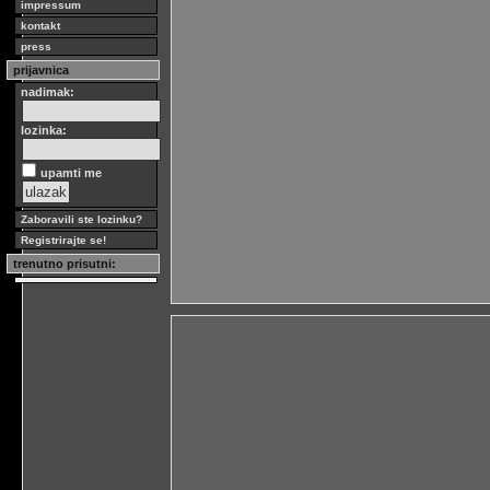
impressum
kontakt
press
prijavnica
nadimak:
lozinka:
upamti me
Zaboravili ste lozinku?
Registrirajte se!
trenutno prisutni: