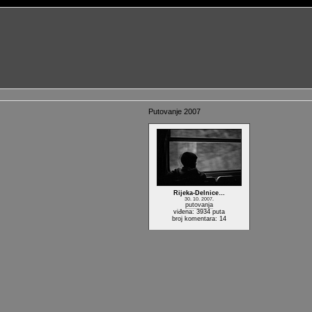
Putovanje 2007
Rijeka-Delnice…
30. 10. 2007.
putovanja
viđena: 3934 puta
broj komentara: 14