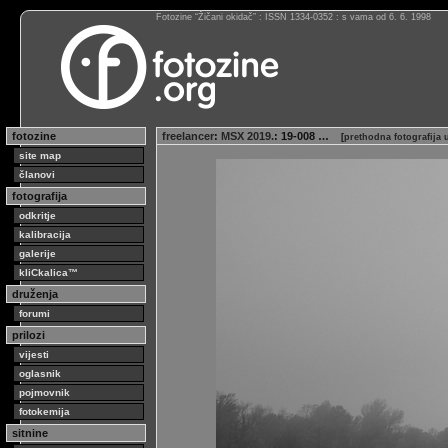
Fotozine “Žičani okidač” : ISSN 1334-0352 : s vama od 6. 6. 1998
fotozine
freelancer
:
MSX 2019.
: 19-008 …
[
prethodna fotografija
site map
članovi
fotografija
odkritje
kalibracija
galerije
kliCkalica™
druženja
forumi
prilozi
vijesti
oglasnik
pojmovnik
fotokemija
sitnine