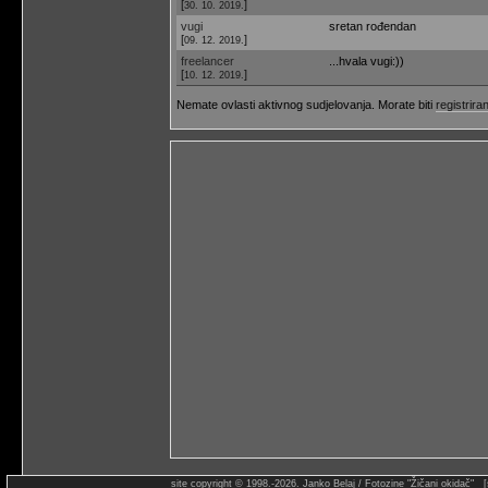
[
]
30. 10. 2019.
vugi
sretan rođendan
[
]
09. 12. 2019.
freelancer
...hvala vugi:))
[
]
10. 12. 2019.
Nemate ovlasti aktivnog sudjelovanja. Morate biti
registriran
site copyright © 1998.-2026. Janko Belaj / Fotozine "Žičani okidač" 