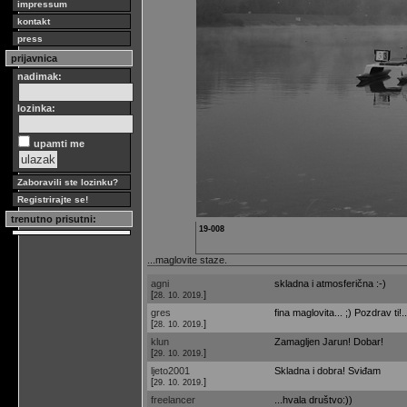
impressum
kontakt
press
prijavnica
nadimak:
lozinka:
upamti me
Zaboravili ste lozinku?
Registrirajte se!
trenutno prisutni:
19-008
...maglovite staze.
agni
skladna i atmosferična :-)
[
]
28. 10. 2019.
gres
fina maglovita... ;) Pozdrav ti!..
[
]
28. 10. 2019.
klun
Zamagljen Jarun! Dobar!
[
]
29. 10. 2019.
ljeto2001
Skladna i dobra! Sviđam
[
]
29. 10. 2019.
freelancer
...hvala društvo:))