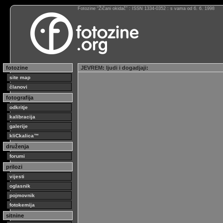
Fotozine “Žičani okidač” : ISSN 1334-0352 : s vama od 6. 6. 1998
fotozine
JEVREM
:
ljudi i dogadjaji
:
site map
članovi
fotografija
odkritje
kalibracija
galerije
kliCkalica™
druženja
forumi
prilozi
vijesti
oglasnik
pojmovnik
fotokemija
sitnine