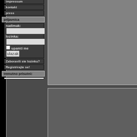
impressum
kontakt
press
prijavnica
nadimak:
lozinka:
upamti me
Zaboravili ste lozinku?
Registrirajte se!
trenutno prisutni: