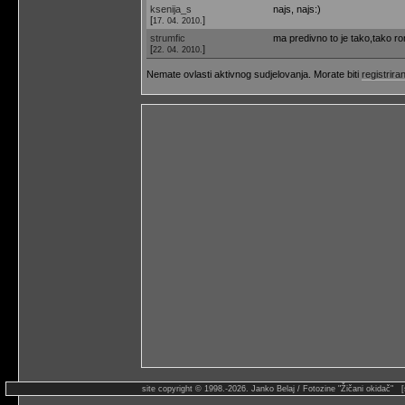
ksenija_s
najs, najs:)
[
]
17. 04. 2010.
strumfic
ma predivno to je tako,tako r
[
]
22. 04. 2010.
Nemate ovlasti aktivnog sudjelovanja. Morate biti
registriran
site copyright © 1998.-2026. Janko Belaj / Fotozine "Žičani okidač" 