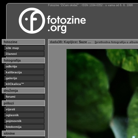
Fotozine “Žičani okidač” : ISSN 1334-0352 : s vama od 6. 6. 1998
fotozine
dada38
:
Kapljice
: Suze …
[
prethodna fotografija u albu
site map
članovi
fotografija
odkritje
kalibracija
galerije
kliCkalica™
druženja
forumi
prilozi
vijesti
oglasnik
pojmovnik
fotokemija
sitnine