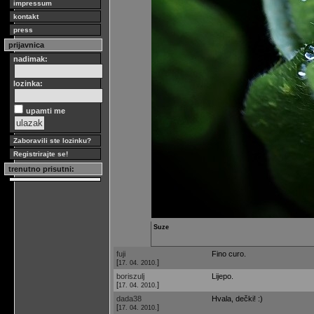
impressum
kontakt
press
prijavnica
nadimak:
lozinka:
upamti me
Zaboravili ste lozinku?
Registrirajte se!
trenutno prisutni:
Suze
fuji
Fino curo.
[
]
17. 04. 2010.
boriszulj
Lijepo.
[
]
17. 04. 2010.
dada38
Hvala, dečki! :)
[
]
17. 04. 2010.