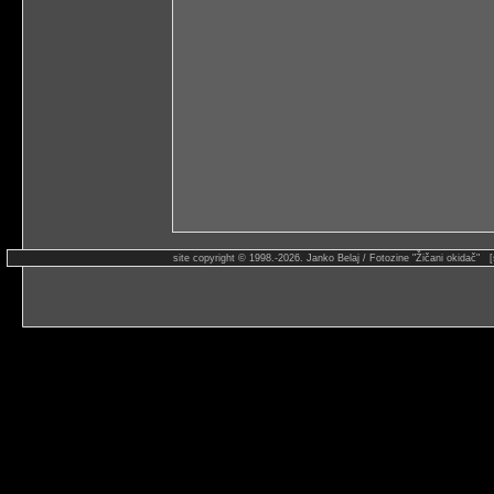
site copyright © 1998.-2026. Janko Belaj / Fotozine "Žičani okidač" 