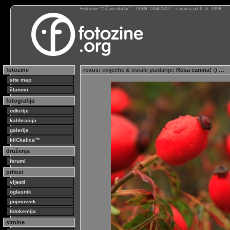
Fotozine “Žičani okidač” : ISSN 1334-0352 : s vama od 6. 6. 1998
fotozine
roxus
:
cvijeche & ostale pizdarije
: Rosa canina! :) …
site map
članovi
fotografija
odkritje
kalibracija
galerije
kliCkalica™
druženja
forumi
prilozi
vijesti
oglasnik
pojmovnik
fotokemija
sitnine