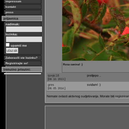
impressum
kontakt
press
prijavnica
nadimak:
lozinka:
upamti me
Zaboravili ste lozinku?
Registrirajte se!
Rosa canina! :)
trenutno prisutni:
tjonjic18
prelijepo ..
[
]
09. 10. 2013.
gres
sviđam! :)
[
]
06. 05. 2014.
Nemate ovlasti aktivnog sudjelovanja. Morate biti
registriran